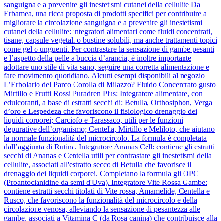
sanguigna e a prevenire gli inestetismi cutanei della cellulite Da
Erbamea, una ricca proposta di prodotti specifici per contribuire a
migliorare la circolazione sanguigna e a prevenire gli inestetismi
cutanei della cellulite: integratori alimentari come fluidi concentrati,
tisane, capsule vegetali o bustine solubili, ma anche trattamenti topici
come gel o unguenti. Per contrastare la sensazione di gambe pesanti
e l’aspetto della pelle a buccia d’arancia, è inoltre importante
adottare uno stile di vita sano, seguire una corretta alimentazione e
fare movimento quotidiano. Alcuni esempi disponibili al negozio
L’Erbolario del Parco Corolla di Milazzo? Fluido Concentrato gusto
Mirtillo e Frutti Rossi Puradren Plus: Integratore alimentare, con
edulcoranti, a base di estratti secchi di: Betulla, Orthosiphon, Verga
d’oro e Lespedeza che favoriscono il fisiologico drenaggio dei
liquidi corporei; Carciofo e Tarassaco, utili per le funzioni
depurative dell’organismo; Centella, Mirtillo e Meliloto, che aiutano
la normale funzionalità del microcircolo. La formula è completata
dall’aggiunta di Rutina. Integratore Ananas Cell: contiene gli estratti
secchi di Ananas e Centella utili per contrastare gli inestetismi della
cellulite, associati all'estratto secco di Betulla che favorisce il
drenaggio dei liquidi corporei. Completano la formula gli OPC
(Proantocianidine da semi d'Uva). Integratore Vite Rossa Gambe:
contiene estratti secchi titolati di Vite rossa, Amamelide, Centella e
Rusco, che favoriscono la funzionalità del microcircolo e della
circolazione venosa, alleviando la sensazione di pesantezza alle
gambe, associati a Vitamina C (da Rosa canina) che contribuisce alla