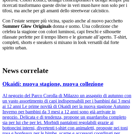
ricercati trasformano queste divise in veri must-have non solo per i
tifosi, ma anche per gli amanti dello streetwear calcistico.
Con l’estate sempre più vicina, spazio anche al nuovo pacchetto
Summer Glow Originals
donna e uomo. Una collezione che
celebra la stagione con colori luminosi, capi freschi e silhouette
rilassate perfette per il tempo libero e le giornate all’aperto. T-shirt,
completi, shorts e sneakers si mixano in look versatili dal forte
spirito urban.
News correlate
Okaidi: nuova stagione, nuova collezione
Al negozio del Parco Corolla di Milazzo un assaggio di autunno con
un vasto assortimento di capi indispensabili per i bambini dai 3 mesi
ai 12 anni Le prime novità di Okaidi per la nuova stagione Autunno
Inverno per bambini da 3 mesi a 12 anni sono già arrivate in
negozio. Delicata e di tendenza, propone un guardaroba completo
sia per lui che per lei. Morbidi pantaloni regolabili grazie ai
bottoncini interni, divertenti t-shirt con animaletti, proposte nei toni
rosa e bordeaux per le bimbe, scarpe e accessori coordinati per