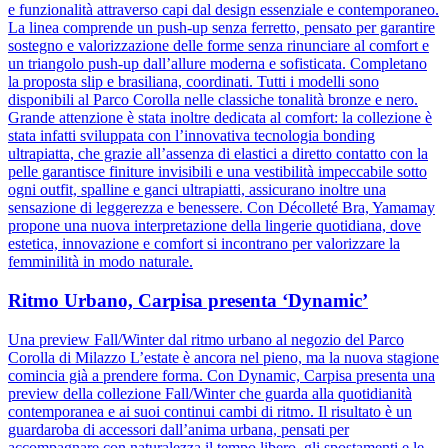
e funzionalità attraverso capi dal design essenziale e contemporaneo.
La linea comprende un push-up senza ferretto, pensato per garantire
sostegno e valorizzazione delle forme senza rinunciare al comfort e
un triangolo push-up dall’allure moderna e sofisticata. Completano
la proposta slip e brasiliana, coordinati. Tutti i modelli sono
disponibili al Parco Corolla nelle classiche tonalità bronze e nero.
Grande attenzione è stata inoltre dedicata al comfort: la collezione è
stata infatti sviluppata con l’innovativa tecnologia bonding
ultrapiatta, che grazie all’assenza di elastici a diretto contatto con la
pelle garantisce finiture invisibili e una vestibilità impeccabile sotto
ogni outfit, spalline e ganci ultrapiatti, assicurano inoltre una
sensazione di leggerezza e benessere. Con Décolleté Bra, Yamamay
propone una nuova interpretazione della lingerie quotidiana, dove
estetica, innovazione e comfort si incontrano per valorizzare la
femminilità in modo naturale.
Ritmo Urbano, Carpisa presenta ‘Dynamic’
Una preview Fall/Winter dal ritmo urbano al negozio del Parco
Corolla di Milazzo L’estate è ancora nel pieno, ma la nuova stagione
comincia già a prendere forma. Con Dynamic, Carpisa presenta una
preview della collezione Fall/Winter che guarda alla quotidianità
contemporanea e ai suoi continui cambi di ritmo. Il risultato è un
guardaroba di accessori dall’anima urbana, pensati per
accompagnare con naturalezza il tempo libero, gli spostamenti e le