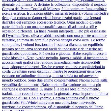
giornate più intense. A definire la collezione, disponibile al negozio
Carpisa del Parco Corolla di Milazzo, è l’incontro tra funzionalità e
ricerca estetica. Ispirazioni utility, materiali leggeri, volumi morbidi e
dettagli a contrasto danno vita a borse e zaini pratici, ma lontani
dall’idea del semplice accessorio tecnico. Ogni modello diventa
parte del look, con una personalità capace di adattarsi a stili e
occasioni differenti. La linea Naomi interpreta il lato più essenziale
di Dynamic.Nero, oliva e sabbia costruiscono una palette naturale e
versatile, animata da cordini e piccoli dettagli color ocra. Le forme
sono pulite, i volumi funzionali e l’estetica rilassata: un equilibrio
pensato per chi ama accessori facili da indossare e da inserire nel
guardaroba quotidiano. Più decisa e giocosa, Babe sceglie invece il
color blocking. Nero, verde petrolio, fango e sabbia si incontrano in
accostamenti grafici che rendono immediatamente riconoscibili
zaini, shopper e borsoni. Tasche esterne, coulisse e applicazioni in
corda diventano segni distintivi, mentre le proporzioni generose
evocano un’attitudine dinamica, a metà strada tra urbanwear e
mondo outdoor. Sono due anime complementari: Naomi punta sulla
versatilità dei toni neutri, Babe porta nella stagione una nota più
energica e sperimentale. A unirle è la stessa idea di movimento,
tradotta in accessori che seguono la giornata senza imporre un’unica
occasione d’uso. Con Dynamic, Carpisa anticipa così il nuovo
guardaroba Fall/Winter attraverso una collezione trasversale,
funzionale e contemporanea, già disponibile al negozio del Parco