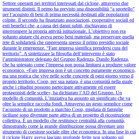
Settore operanti nei territori interessati dal ciclone, attraverso due
strumenti distinti. Il primo ha previsto una disponibilità “a sportello”
per l’acquisto di beni di prima necessità destinati alle popolazioni
colpite. Il secondo ha finanziato associazioni, cooperative sociali ed
enti benefici che, a causa dei danni subiti, rischiavano di
interrompere la propria attività istituzionale. L’obiettivo non era
soltanto aiutare chi aveva perso beni materiali, ma preservare quella
rete di solidarietà che rappresenta spesso il primo presidio sociale
durante le emergenze. “Fare impresa significa prendersi cura del
territorio”. A sintetizzare la filosofia dell’intervento è stato
l’amministratore delegato del Gruppo Radenza, Danilo Radenza,
che ha spiegato come l’impresa non possa limitarsi a produrre valore
economico. «Fare impresa non è un concetto puramente economico,
ma una pratica che vive nelle scelte concrete di ogni giorno verso il
proprio territorio. Coop, per sua natura, è una comunità nella quale
anche i cittadini possono partecipare attivamente ed essere
protagonisti delle scelte», ha dichiarato l’AD del Gruppo. Un
modello di comunità. L’iniziativa ha assunto un significato che va
oltre la semplice raccolta fondi. Attraverso un gesto semplice come
l’acquisto di un prodotto a marchio Coop, migliaia di famiglie
siciliane sono diventate parte attiva di un progetto di ricostruzione
collettiva. È un modello che restituisce centralità alla comunità,
dimostrando come la grande distribuzione possa diventare uno
strumento di coesione sociale oltre che economica. In una fase in cui
il ciclone Harry aveva lasciato profonde ferite non soltanto sul