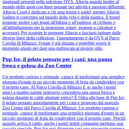
stagionali presenti nella selezione OVS. Altavia guarda inoltre al
mondo dello sport con linee pensate per attività e passioni differenti.
Altavia Court è dedicata a chi ama tennis e padel, mentre Altavia
Sailing si concentra sul mondo della vela e della nautica. Il brand
propone inoltre capi legati all'hiking e all'outdoor, al ciclismo e
all'abbigliamento per la protezione solare, insieme a calzature e
accessori. Per scoprire le proposte Altavia e lasciarsi ispirare dalle
diverse linee della collezione, l'appuntamento è da OVS al Parco
Corolla di Milazzo: l'estate è già iniziata e potrebbe essere il
momento giusto per dare una rinfrescata al proprio stile.
Pup Ice, il gelato pensato per i cani: una pausa
fresca e golosa da Zoo Center
Un prodotto curioso e originale, capace di trasformare una semplice
giornata d'estate in un piccolo momento di festa da condividere con
il proprio cane. Al Parco Corolla di Milazzo E se anche i nostri
amici a quattro zampe potessero concedersi una pausa fresca e
golosa durante le calde giornate estive? È l'idea alla base di Pup Ice,
il gelato pensato appositamente per i cani e proposto dal negozio
Zoo Center del Parco Corolla di Milazzo. Un prodotto curioso e
originale, capace di trasformare una semplice giornata d'estate in un
piccolo momento di festa da condividere con il proprio cane. Perché,
quando arriva il caldo, anche i nostri fedeli compagni meritano una
coccola speciale. Pup Ice può diventare così una piacevole sorpresa