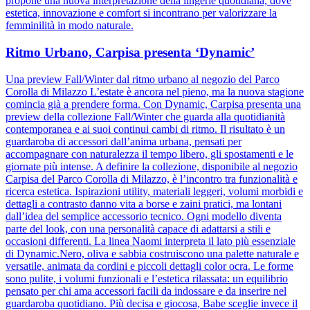
propone una nuova interpretazione della lingerie quotidiana, dove
estetica, innovazione e comfort si incontrano per valorizzare la
femminilità in modo naturale.
Ritmo Urbano, Carpisa presenta ‘Dynamic’
Una preview Fall/Winter dal ritmo urbano al negozio del Parco
Corolla di Milazzo L’estate è ancora nel pieno, ma la nuova stagione
comincia già a prendere forma. Con Dynamic, Carpisa presenta una
preview della collezione Fall/Winter che guarda alla quotidianità
contemporanea e ai suoi continui cambi di ritmo. Il risultato è un
guardaroba di accessori dall’anima urbana, pensati per
accompagnare con naturalezza il tempo libero, gli spostamenti e le
giornate più intense. A definire la collezione, disponibile al negozio
Carpisa del Parco Corolla di Milazzo, è l’incontro tra funzionalità e
ricerca estetica. Ispirazioni utility, materiali leggeri, volumi morbidi e
dettagli a contrasto danno vita a borse e zaini pratici, ma lontani
dall’idea del semplice accessorio tecnico. Ogni modello diventa
parte del look, con una personalità capace di adattarsi a stili e
occasioni differenti. La linea Naomi interpreta il lato più essenziale
di Dynamic.Nero, oliva e sabbia costruiscono una palette naturale e
versatile, animata da cordini e piccoli dettagli color ocra. Le forme
sono pulite, i volumi funzionali e l’estetica rilassata: un equilibrio
pensato per chi ama accessori facili da indossare e da inserire nel
guardaroba quotidiano. Più decisa e giocosa, Babe sceglie invece il