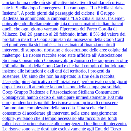
lanciando una delle più significative iniziative di solidarietà privata
nate in Sicilia dopo l’emergenza. La campagna “La Sicilia si rialza.
Insieme”. A pochi giorni dal passaggio del ciclone, il Gruppo
Radenza ha annunciato la campagna “La Sicilia si rialza. Insieme”,
coinvolgendo direttamente migliaia di consumatori siciliani tra cui
quelli che ogni giorno varcano l’Ipercoop del Parco Corolla di
Milazzo. Dal 26 gennaio al 28 febbraio, infatti, il 5% del valore dei
prodotti a marchio Coop acquistati dai possessori della Coop Card
nei punti vendita siciliani è stato destinato al finanziamento di
interventi di supporto, ripristino e ricostruzione delle aree colpite dal
maltempo. Le risorse raccolte sono state affidate all’Associazione
Siciliana Consumatori Consapevoli, organismo che rappresenta oltre
250 mila titolari della Coop Card e che ha il compito di individuare,
insieme alle istituzioni e agli enti del territorio, i progetti da
sostenere. Un aiuto che non ha aspettato la fine della raccolta.
L’aspetto più significativo dell’iniziativa è però arrivato pochi giorni
dopo. Invece di attendere la conclusione della campagna solidale,
Coop Gruppo Radenza e l’Associazione Siciliana Consumatori
Consapevoli hanno deciso di anticipare immediatamente 100 mila
euro, rendendo disponibili le risorse ancora prima di conoscere
l’ammontare complessivo della raccolta. Una scelta che ha
consentito di accelerare gli interventi nelle zone maggiormente
colpite, evitando che il tempo necessario alla raccolta dei fondi
rallentasse le prime risposte alle emergenze. Due linee di intervento.
Le risorse sono state destinate esclusivamente agli Enti del Terzo