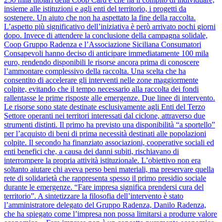
insieme alle istituzioni e agli enti del territorio, i progetti da
sostenere. Un aiuto che non ha aspettato la fine della raccolta.
L’aspetto più significativo dell’iniziativa è però arrivato pochi giorni
dopo. Invece di attendere la conclusione della campagna solidale,
Coop Gruppo Radenza e l’Associazione Siciliana Consumatori
Consapevoli hanno deciso di anticipare immediatamente 100 mila
euro, rendendo disponibili le risorse ancora prima di conoscere
l’ammontare complessivo della raccolta. Una scelta che ha
consentito di accelerare gli interventi nelle zone maggiormente
colpite, evitando che il tempo necessario alla raccolta dei fondi
rallentasse le prime risposte alle emergenze. Due linee di intervento.
Le risorse sono state destinate esclusivamente agli Enti del Terzo
Settore operanti nei territori interessati dal ciclone, attraverso due
strumenti distinti. Il primo ha previsto una disponibilità “a sportello”
per l’acquisto di beni di prima necessità destinati alle popolazioni
colpite. Il secondo ha finanziato associazioni, cooperative sociali ed
enti benefici che, a causa dei danni subiti, rischiavano di
interrompere la propria attività istituzionale. L’obiettivo non era
soltanto aiutare chi aveva perso beni materiali, ma preservare quella
rete di solidarietà che rappresenta spesso il primo presidio sociale
durante le emergenze. “Fare impresa significa prendersi cura del
territorio”. A sintetizzare la filosofia dell’intervento è stato
l’amministratore delegato del Gruppo Radenza, Danilo Radenza,
che ha spiegato come l’impresa non possa limitarsi a produrre valore