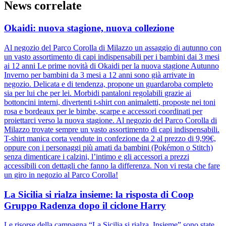
News correlate
Okaidi: nuova stagione, nuova collezione
Al negozio del Parco Corolla di Milazzo un assaggio di autunno con
un vasto assortimento di capi indispensabili per i bambini dai 3 mesi
ai 12 anni Le prime novità di Okaidi per la nuova stagione Autunno
Inverno per bambini da 3 mesi a 12 anni sono già arrivate in
negozio. Delicata e di tendenza, propone un guardaroba completo
sia per lui che per lei. Morbidi pantaloni regolabili grazie ai
bottoncini interni, divertenti t-shirt con animaletti, proposte nei toni
rosa e bordeaux per le bimbe, scarpe e accessori coordinati per
proiettarci verso la nuova stagione. Al negozio del Parco Corolla di
Milazzo trovate sempre un vasto assortimento di capi indispensabili.
T-shirt manica corta vendute in confezione da 2 al prezzo di 9,99€,
oppure con i personaggi più amati da bambini (Pokémon o Stitch)
senza dimenticare i calzini, l’intimo e gli accessori a prezzi
accessibili con dettagli che fanno la differenza. Non vi resta che fare
un giro in negozio al Parco Corolla!
La Sicilia si rialza insieme: la risposta di Coop
Gruppo Radenza dopo il ciclone Harry
Le risorse della campagna “La Sicilia si rialza. Insieme” sono state