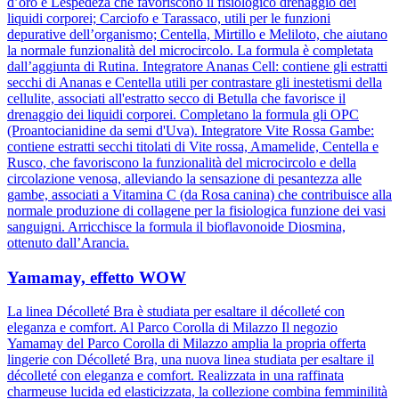
d’oro e Lespedeza che favoriscono il fisiologico drenaggio dei
liquidi corporei; Carciofo e Tarassaco, utili per le funzioni
depurative dell’organismo; Centella, Mirtillo e Meliloto, che aiutano
la normale funzionalità del microcircolo. La formula è completata
dall’aggiunta di Rutina. Integratore Ananas Cell: contiene gli estratti
secchi di Ananas e Centella utili per contrastare gli inestetismi della
cellulite, associati all'estratto secco di Betulla che favorisce il
drenaggio dei liquidi corporei. Completano la formula gli OPC
(Proantocianidine da semi d'Uva). Integratore Vite Rossa Gambe:
contiene estratti secchi titolati di Vite rossa, Amamelide, Centella e
Rusco, che favoriscono la funzionalità del microcircolo e della
circolazione venosa, alleviando la sensazione di pesantezza alle
gambe, associati a Vitamina C (da Rosa canina) che contribuisce alla
normale produzione di collagene per la fisiologica funzione dei vasi
sanguigni. Arricchisce la formula il bioflavonoide Diosmina,
ottenuto dall’Arancia.
Yamamay, effetto WOW
La linea Décolleté Bra è studiata per esaltare il décolleté con
eleganza e comfort. Al Parco Corolla di Milazzo Il negozio
Yamamay del Parco Corolla di Milazzo amplia la propria offerta
lingerie con Décolleté Bra, una nuova linea studiata per esaltare il
décolleté con eleganza e comfort. Realizzata in una raffinata
charmeuse lucida ed elasticizzata, la collezione combina femminilità