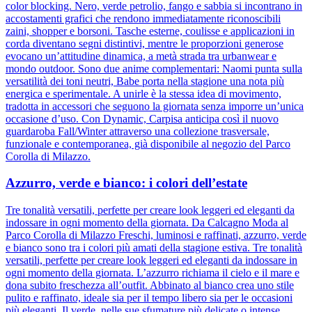
color blocking. Nero, verde petrolio, fango e sabbia si incontrano in
accostamenti grafici che rendono immediatamente riconoscibili
zaini, shopper e borsoni. Tasche esterne, coulisse e applicazioni in
corda diventano segni distintivi, mentre le proporzioni generose
evocano un’attitudine dinamica, a metà strada tra urbanwear e
mondo outdoor. Sono due anime complementari: Naomi punta sulla
versatilità dei toni neutri, Babe porta nella stagione una nota più
energica e sperimentale. A unirle è la stessa idea di movimento,
tradotta in accessori che seguono la giornata senza imporre un’unica
occasione d’uso. Con Dynamic, Carpisa anticipa così il nuovo
guardaroba Fall/Winter attraverso una collezione trasversale,
funzionale e contemporanea, già disponibile al negozio del Parco
Corolla di Milazzo.
Azzurro, verde e bianco: i colori dell’estate
Tre tonalità versatili, perfette per creare look leggeri ed eleganti da
indossare in ogni momento della giornata. Da Calcagno Moda al
Parco Corolla di Milazzo Freschi, luminosi e raffinati, azzurro, verde
e bianco sono tra i colori più amati della stagione estiva. Tre tonalità
versatili, perfette per creare look leggeri ed eleganti da indossare in
ogni momento della giornata. L’azzurro richiama il cielo e il mare e
dona subito freschezza all’outfit. Abbinato al bianco crea uno stile
pulito e raffinato, ideale sia per il tempo libero sia per le occasioni
più eleganti. Il verde, nelle sue sfumature più delicate o intense,