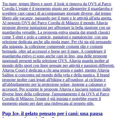
Tra mare, tempo libero e sport, il look si rinnova da OVS al Parco
Corolla L'estate è il momento giusto per alleggerire il guardaroba e
scegliere capi capaci di accompagnare giornate diverse, dal tempo
libero alle vacanze, passando per il mare e le attività all'aria aperta.
Al negozio OVS del Parco Corolla di Milazzo il mondo Altavia
propone diverse ispirazioni per affrontare la bella stagione con un
guardaroba versatile. La proposta estiva spazia dai grandi classici
come T-shirt e polo a camicie, pantaloni e pantaloncini, con una
selezione dedicata anche alla moda mare. Per chi sta già pensando
alla spiaggia, la collezione comprende costumi slip e costumi
bermuda, oltre ad accessori e borse per il mare. A completare il
guardaroba estivo ci sono anche capi in lino, una delle proposte
stagionali presenti nella selezione OVS. Altavia guarda inoltre al
mondo dello sport con linee pensate per attività e passioni differenti.
Altavia Court è dedicata a chi ama tennis e padel, mentre Altavia
Sailing si concentra sul mondo della vela e della nautica. Il brand
propone inoltre capi legati all'hiking e all'outdoor, al ciclismo e
all'abbigliamento per la protezione solare, insieme a calzature e
accessori. Per scoprire le proposte Altavia e lasciarsi ispirare dalle
diverse linee della collezione, l'appuntamento è da OVS al Parco
Corolla di Milazzo: l'estate è già iniziata e potrebbe essere il
momento giusto per dare una rinfrescata al proprio stile.
Pup Ice, il gelato pensato per i cani: una pausa