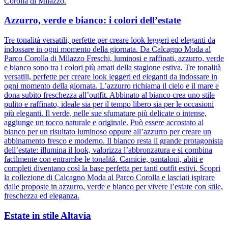
Corolla di Milazzo.
Azzurro, verde e bianco: i colori dell’estate
Tre tonalità versatili, perfette per creare look leggeri ed eleganti da
indossare in ogni momento della giornata. Da Calcagno Moda al
Parco Corolla di Milazzo Freschi, luminosi e raffinati, azzurro, verde
e bianco sono tra i colori più amati della stagione estiva. Tre tonalità
versatili, perfette per creare look leggeri ed eleganti da indossare in
ogni momento della giornata. L’azzurro richiama il cielo e il mare e
dona subito freschezza all’outfit. Abbinato al bianco crea uno stile
pulito e raffinato, ideale sia per il tempo libero sia per le occasioni
più eleganti. Il verde, nelle sue sfumature più delicate o intense,
aggiunge un tocco naturale e originale. Può essere accostato al
bianco per un risultato luminoso oppure all’azzurro per creare un
abbinamento fresco e moderno. Il bianco resta il grande protagonista
dell’estate: illumina il look, valorizza l’abbronzatura e si combina
facilmente con entrambe le tonalità. Camicie, pantaloni, abiti e
completi diventano così la base perfetta per tanti outfit estivi. Scopri
la collezione di Calcagno Moda al Parco Corolla e lasciati ispirare
dalle proposte in azzurro, verde e bianco per vivere l’estate con stile,
freschezza ed eleganza.
Estate in stile Altavia