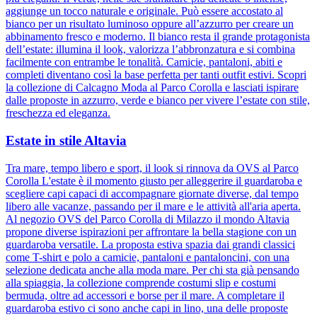
aggiunge un tocco naturale e originale. Può essere accostato al
bianco per un risultato luminoso oppure all’azzurro per creare un
abbinamento fresco e moderno. Il bianco resta il grande protagonista
dell’estate: illumina il look, valorizza l’abbronzatura e si combina
facilmente con entrambe le tonalità. Camicie, pantaloni, abiti e
completi diventano così la base perfetta per tanti outfit estivi. Scopri
la collezione di Calcagno Moda al Parco Corolla e lasciati ispirare
dalle proposte in azzurro, verde e bianco per vivere l’estate con stile,
freschezza ed eleganza.
Estate in stile Altavia
Tra mare, tempo libero e sport, il look si rinnova da OVS al Parco
Corolla L'estate è il momento giusto per alleggerire il guardaroba e
scegliere capi capaci di accompagnare giornate diverse, dal tempo
libero alle vacanze, passando per il mare e le attività all'aria aperta.
Al negozio OVS del Parco Corolla di Milazzo il mondo Altavia
propone diverse ispirazioni per affrontare la bella stagione con un
guardaroba versatile. La proposta estiva spazia dai grandi classici
come T-shirt e polo a camicie, pantaloni e pantaloncini, con una
selezione dedicata anche alla moda mare. Per chi sta già pensando
alla spiaggia, la collezione comprende costumi slip e costumi
bermuda, oltre ad accessori e borse per il mare. A completare il
guardaroba estivo ci sono anche capi in lino, una delle proposte