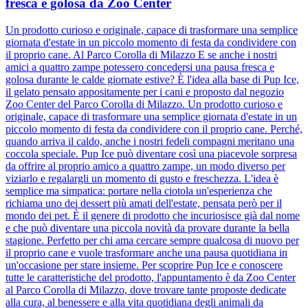
fresca e golosa da Zoo Center
Un prodotto curioso e originale, capace di trasformare una semplice
giornata d'estate in un piccolo momento di festa da condividere con
il proprio cane. Al Parco Corolla di Milazzo E se anche i nostri
amici a quattro zampe potessero concedersi una pausa fresca e
golosa durante le calde giornate estive? È l'idea alla base di Pup Ice,
il gelato pensato appositamente per i cani e proposto dal negozio
Zoo Center del Parco Corolla di Milazzo. Un prodotto curioso e
originale, capace di trasformare una semplice giornata d'estate in un
piccolo momento di festa da condividere con il proprio cane. Perché,
quando arriva il caldo, anche i nostri fedeli compagni meritano una
coccola speciale. Pup Ice può diventare così una piacevole sorpresa
da offrire al proprio amico a quattro zampe, un modo diverso per
viziarlo e regalargli un momento di gusto e freschezza. L'idea è
semplice ma simpatica: portare nella ciotola un'esperienza che
richiama uno dei dessert più amati dell'estate, pensata però per il
mondo dei pet. È il genere di prodotto che incuriosisce già dal nome
e che può diventare una piccola novità da provare durante la bella
stagione. Perfetto per chi ama cercare sempre qualcosa di nuovo per
il proprio cane e vuole trasformare anche una pausa quotidiana in
un'occasione per stare insieme. Per scoprire Pup Ice e conoscere
tutte le caratteristiche del prodotto, l'appuntamento è da Zoo Center
al Parco Corolla di Milazzo, dove trovare tante proposte dedicate
alla cura, al benessere e alla vita quotidiana degli animali da