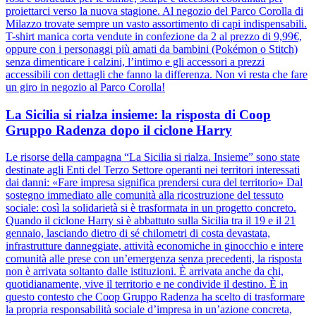
proiettarci verso la nuova stagione. Al negozio del Parco Corolla di
Milazzo trovate sempre un vasto assortimento di capi indispensabili.
T-shirt manica corta vendute in confezione da 2 al prezzo di 9,99€,
oppure con i personaggi più amati da bambini (Pokémon o Stitch)
senza dimenticare i calzini, l’intimo e gli accessori a prezzi
accessibili con dettagli che fanno la differenza. Non vi resta che fare
un giro in negozio al Parco Corolla!
La Sicilia si rialza insieme: la risposta di Coop
Gruppo Radenza dopo il ciclone Harry
Le risorse della campagna “La Sicilia si rialza. Insieme” sono state
destinate agli Enti del Terzo Settore operanti nei territori interessati
dai danni: «Fare impresa significa prendersi cura del territorio» Dal
sostegno immediato alle comunità alla ricostruzione del tessuto
sociale: così la solidarietà si è trasformata in un progetto concreto.
Quando il ciclone Harry si è abbattuto sulla Sicilia tra il 19 e il 21
gennaio, lasciando dietro di sé chilometri di costa devastata,
infrastrutture danneggiate, attività economiche in ginocchio e intere
comunità alle prese con un’emergenza senza precedenti, la risposta
non è arrivata soltanto dalle istituzioni. È arrivata anche da chi,
quotidianamente, vive il territorio e ne condivide il destino. È in
questo contesto che Coop Gruppo Radenza ha scelto di trasformare
la propria responsabilità sociale d’impresa in un’azione concreta,