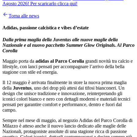
Agosto 2026! Per scaricarlo clicca qui!
Torna alle news
Adidas, passione calcistica e vibes d’estate
Dalla prima maglia della Juventus alle nuove maglie della
Nazionale e al nuovo pacchetto Summer Glow Originals. Al Parco
Corolla
Maggio porta da
adidas al Parco Corolla
grandi novità tra calcio e
lifestyle, con lanci pensati per accompagnare l’arrivo della bella
stagione con stile ed energia.
Il 12 maggio è arrivata finalmente in store la nuova prima maglia
della
Juventus
, uno dei drop più attesi dai tifosi bianconeri. Un
design che unisce tradizione e innovazione, reinterpretando gli
iconici colori bianco e nero con dettagli moderni e materiali tecnici
pensati per garantire comfort e performance, dentro e fuori dal
campo.
Sempre nel mese di maggio, al negozio Adidas del Parco Corolla di
Milazzo è atteso anche il nuovo lancio dedicato alle maglie delle
Nazionali, protagoniste assolute di una stagione ricca di passione
sportiva. Colori iconici, dettagli contemporanei e design sempre più