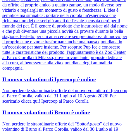
da offrire al proprio amico a quattro zampe, un modo diverso per
viziarlo e regalargli un momento di gusto e freschezza. L'idea è
semplice ma simpatica: portare nella ciotola un'esperienza che
richiama uno dei dessert più amati dell'estate, pensata però per il
mondo dei pet. È il genere di prodotto che incuriosisce già dal nome
e che può diventare una piccola novità da provare durante la bella
stagione. Perfetto per chi ama cercare sempre qualcosa di nuovo per
il proprio cane e vuole trasformare anche una pausa quotidiana in
un'occasione per stare insieme. Per scoprire Pup Ice e conoscere
tutte le caratteristiche del prodotto, l'appuntamento è da Zoo Center
al Parco Corolla di Milazzo, dove trovare tante proposte dedicate
alla cura, al benessere e alla vita quotidiana degli animali da
compagnia.
Il nuovo volantino di Ipercoop è online
Non perdere le straordinarie offerte del nuovo volantino di Ipercoop
al Parco Corolla, valido dal 31 Luglio al 10 Agosto 2026! Per
scaricarlo clicca qui! Ipercoop al Parco Corolla
Il nuovo volantino di Bruno è online
Non perdere le straordinarie offerte del "SottoAgosto" del nuovo
volantino di Bruno al Parco Corolla, valido dal 30 Luglio al 19