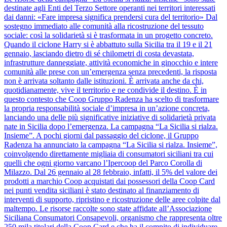
destinate agli Enti del Terzo Settore operanti nei territori interessati
dai danni: «Fare impresa significa prendersi cura del territorio» Dal
sostegno immediato alle comunità alla ricostruzione del tessuto
sociale: così la solidarietà si è trasformata in un progetto concreto.
Quando il ciclone Harry si è abbattuto sulla Sicilia tra il 19 e il 21
gennaio, lasciando dietro di sé chilometri di costa devastata,
infrastrutture danneggiate, attività economiche in ginocchio e intere
comunità alle prese con un’emergenza senza precedenti, la risposta
non è arrivata soltanto dalle istituzioni. È arrivata anche da chi,
quotidianamente, vive il territorio e ne condivide il destino. È in
questo contesto che Coop Gruppo Radenza ha scelto di trasformare
la propria responsabilità sociale d’impresa in un’azione concreta,
lanciando una delle più significative iniziative di solidarietà privata
nate in Sicilia dopo l’emergenza. La campagna “La Sicilia si rialza.
Insieme”. A pochi giorni dal passaggio del ciclone, il Gruppo
Radenza ha annunciato la campagna “La Sicilia si rialza. Insieme”,
coinvolgendo direttamente migliaia di consumatori siciliani tra cui
quelli che ogni giorno varcano l’Ipercoop del Parco Corolla di
Milazzo. Dal 26 gennaio al 28 febbraio, infatti, il 5% del valore dei
prodotti a marchio Coop acquistati dai possessori della Coop Card
nei punti vendita siciliani è stato destinato al finanziamento di
interventi di supporto, ripristino e ricostruzione delle aree colpite dal
maltempo. Le risorse raccolte sono state affidate all’Associazione
Siciliana Consumatori Consapevoli, organismo che rappresenta oltre
250 mila titolari della Coop Card e che ha il compito di individuare,