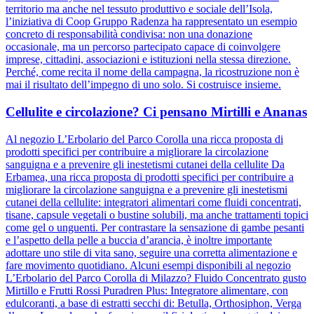
territorio ma anche nel tessuto produttivo e sociale dell’Isola,
l’iniziativa di Coop Gruppo Radenza ha rappresentato un esempio
concreto di responsabilità condivisa: non una donazione
occasionale, ma un percorso partecipato capace di coinvolgere
imprese, cittadini, associazioni e istituzioni nella stessa direzione.
Perché, come recita il nome della campagna, la ricostruzione non è
mai il risultato dell’impegno di uno solo. Si costruisce insieme.
Cellulite e circolazione? Ci pensano Mirtilli e Ananas
Al negozio L’Erbolario del Parco Corolla una ricca proposta di
prodotti specifici per contribuire a migliorare la circolazione
sanguigna e a prevenire gli inestetismi cutanei della cellulite Da
Erbamea, una ricca proposta di prodotti specifici per contribuire a
migliorare la circolazione sanguigna e a prevenire gli inestetismi
cutanei della cellulite: integratori alimentari come fluidi concentrati,
tisane, capsule vegetali o bustine solubili, ma anche trattamenti topici
come gel o unguenti. Per contrastare la sensazione di gambe pesanti
e l’aspetto della pelle a buccia d’arancia, è inoltre importante
adottare uno stile di vita sano, seguire una corretta alimentazione e
fare movimento quotidiano. Alcuni esempi disponibili al negozio
L’Erbolario del Parco Corolla di Milazzo? Fluido Concentrato gusto
Mirtillo e Frutti Rossi Puradren Plus: Integratore alimentare, con
edulcoranti, a base di estratti secchi di: Betulla, Orthosiphon, Verga