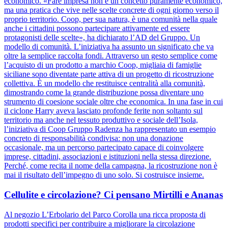
economico. «Fare impresa non è un concetto puramente economico,
ma una pratica che vive nelle scelte concrete di ogni giorno verso il
proprio territorio. Coop, per sua natura, è una comunità nella quale
anche i cittadini possono partecipare attivamente ed essere
protagonisti delle scelte», ha dichiarato l’AD del Gruppo. Un
modello di comunità. L’iniziativa ha assunto un significato che va
oltre la semplice raccolta fondi. Attraverso un gesto semplice come
l’acquisto di un prodotto a marchio Coop, migliaia di famiglie
siciliane sono diventate parte attiva di un progetto di ricostruzione
collettiva. È un modello che restituisce centralità alla comunità,
dimostrando come la grande distribuzione possa diventare uno
strumento di coesione sociale oltre che economica. In una fase in cui
il ciclone Harry aveva lasciato profonde ferite non soltanto sul
territorio ma anche nel tessuto produttivo e sociale dell’Isola,
l’iniziativa di Coop Gruppo Radenza ha rappresentato un esempio
concreto di responsabilità condivisa: non una donazione
occasionale, ma un percorso partecipato capace di coinvolgere
imprese, cittadini, associazioni e istituzioni nella stessa direzione.
Perché, come recita il nome della campagna, la ricostruzione non è
mai il risultato dell’impegno di uno solo. Si costruisce insieme.
Cellulite e circolazione? Ci pensano Mirtilli e Ananas
Al negozio L’Erbolario del Parco Corolla una ricca proposta di
prodotti specifici per contribuire a migliorare la circolazione