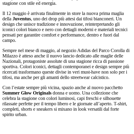
stagione con stile ed energia.
Il 12 maggio è arrivata finalmente in store la nuova prima maglia
della
Juventus
, uno dei drop più attesi dai tifosi bianconeri. Un
design che unisce tradizione e innovazione, reinterpretando gli
iconici colori bianco e nero con dettagli moderni e materiali tecnici
pensati per garantire comfort e performance, dentro e fuori dal
campo.
Sempre nel mese di maggio, al negozio Adidas del Parco Corolla di
Milazzo è atteso anche il nuovo lancio dedicato alle maglie delle
Nazionali, protagoniste assolute di una stagione ricca di passione
sportiva. Colori iconici, dettagli contemporanei e design sempre più
ricercati trasformano queste divise in veri must-have non solo per i
tifosi, ma anche per gli amanti dello streetwear calcistico.
Con l’estate sempre più vicina, spazio anche al nuovo pacchetto
Summer Glow Originals
donna e uomo. Una collezione che
celebra la stagione con colori luminosi, capi freschi e silhouette
rilassate perfette per il tempo libero e le giornate all’aperto. T-shirt,
completi, shorts e sneakers si mixano in look versatili dal forte
spirito urban.