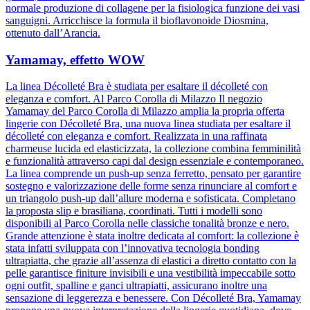
normale produzione di collagene per la fisiologica funzione dei vasi
sanguigni. Arricchisce la formula il bioflavonoide Diosmina,
ottenuto dall’Arancia.
Yamamay, effetto WOW
La linea Décolleté Bra è studiata per esaltare il décolleté con
eleganza e comfort. Al Parco Corolla di Milazzo Il negozio
Yamamay del Parco Corolla di Milazzo amplia la propria offerta
lingerie con Décolleté Bra, una nuova linea studiata per esaltare il
décolleté con eleganza e comfort. Realizzata in una raffinata
charmeuse lucida ed elasticizzata, la collezione combina femminilità
e funzionalità attraverso capi dal design essenziale e contemporaneo.
La linea comprende un push-up senza ferretto, pensato per garantire
sostegno e valorizzazione delle forme senza rinunciare al comfort e
un triangolo push-up dall’allure moderna e sofisticata. Completano
la proposta slip e brasiliana, coordinati. Tutti i modelli sono
disponibili al Parco Corolla nelle classiche tonalità bronze e nero.
Grande attenzione è stata inoltre dedicata al comfort: la collezione è
stata infatti sviluppata con l’innovativa tecnologia bonding
ultrapiatta, che grazie all’assenza di elastici a diretto contatto con la
pelle garantisce finiture invisibili e una vestibilità impeccabile sotto
ogni outfit, spalline e ganci ultrapiatti, assicurano inoltre una
sensazione di leggerezza e benessere. Con Décolleté Bra, Yamamay