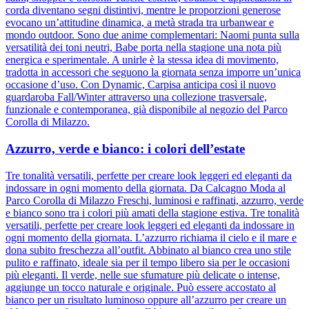
corda diventano segni distintivi, mentre le proporzioni generose
evocano un’attitudine dinamica, a metà strada tra urbanwear e
mondo outdoor. Sono due anime complementari: Naomi punta sulla
versatilità dei toni neutri, Babe porta nella stagione una nota più
energica e sperimentale. A unirle è la stessa idea di movimento,
tradotta in accessori che seguono la giornata senza imporre un’unica
occasione d’uso. Con Dynamic, Carpisa anticipa così il nuovo
guardaroba Fall/Winter attraverso una collezione trasversale,
funzionale e contemporanea, già disponibile al negozio del Parco
Corolla di Milazzo.
Azzurro, verde e bianco: i colori dell’estate
Tre tonalità versatili, perfette per creare look leggeri ed eleganti da
indossare in ogni momento della giornata. Da Calcagno Moda al
Parco Corolla di Milazzo Freschi, luminosi e raffinati, azzurro, verde
e bianco sono tra i colori più amati della stagione estiva. Tre tonalità
versatili, perfette per creare look leggeri ed eleganti da indossare in
ogni momento della giornata. L’azzurro richiama il cielo e il mare e
dona subito freschezza all’outfit. Abbinato al bianco crea uno stile
pulito e raffinato, ideale sia per il tempo libero sia per le occasioni
più eleganti. Il verde, nelle sue sfumature più delicate o intense,
aggiunge un tocco naturale e originale. Può essere accostato al
bianco per un risultato luminoso oppure all’azzurro per creare un