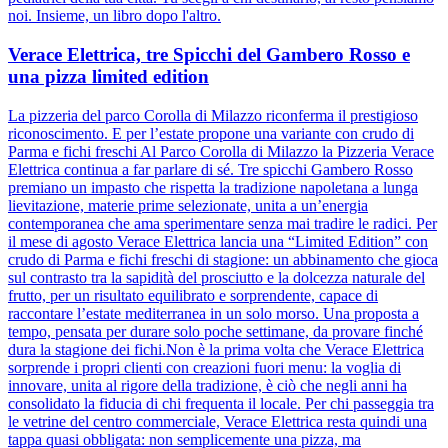
noi. Insieme, un libro dopo l'altro.
Verace Elettrica, tre Spicchi del Gambero Rosso e
una pizza limited edition
La pizzeria del parco Corolla di Milazzo riconferma il prestigioso
riconoscimento. E per l’estate propone una variante con crudo di
Parma e fichi freschi Al Parco Corolla di Milazzo la Pizzeria Verace
Elettrica continua a far parlare di sé. Tre spicchi Gambero Rosso
premiano un impasto che rispetta la tradizione napoletana a lunga
lievitazione, materie prime selezionate, unita a un’energia
contemporanea che ama sperimentare senza mai tradire le radici. Per
il mese di agosto Verace Elettrica lancia una “Limited Edition” con
crudo di Parma e fichi freschi di stagione: un abbinamento che gioca
sul contrasto tra la sapidità del prosciutto e la dolcezza naturale del
frutto, per un risultato equilibrato e sorprendente, capace di
raccontare l’estate mediterranea in un solo morso. Una proposta a
tempo, pensata per durare solo poche settimane, da provare finché
dura la stagione dei fichi.Non è la prima volta che Verace Elettrica
sorprende i propri clienti con creazioni fuori menu: la voglia di
innovare, unita al rigore della tradizione, è ciò che negli anni ha
consolidato la fiducia di chi frequenta il locale. Per chi passeggia tra
le vetrine del centro commerciale, Verace Elettrica resta quindi una
tappa quasi obbligata: non semplicemente una pizza, ma