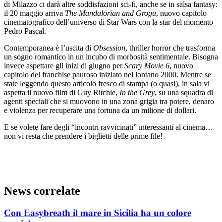
di Milazzo ci darà altre soddisfazioni sci-fi, anche se in salsa fantasy:
il 20 maggio arriva
The Mandalorian and Grogu
, nuovo capitolo
cinematografico dell’universo di Star Wars con la star del momento
Pedro Pascal.
Contemporanea è l’uscita di
Obsession
, thriller horror che trasforma
un sogno romantico in un incubo di morbosità sentimentale. Bisogna
invece aspettare gli inizi di giugno per
Scary Movie 6
, nuovo
capitolo del franchise pauroso iniziato nel lontano 2000. Mentre se
state leggendo questo articolo fresco di stampa (o quasi), in sala vi
aspetta il nuovo film di Guy Ritchie,
In the Grey
, su una squadra di
agenti speciali che si muovono in una zona grigia tra potere, denaro
e violenza per recuperare una fortuna da un milione di dollari.
E se volete fare degli “incontri ravvicinati” interessanti al cinema…
non vi resta che prendere i biglietti delle prime file!
News correlate
Con Easybreath il mare in Sicilia ha un colore