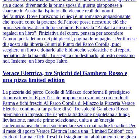
sta a cuore, diventando la prima sposa di guerra giapponese a
sbarcare in Australia. Ispirato alle vicende reali dei nonni
dell’autrice, Dove fioriscono i ciliegi è un romanzo appassionante,
che mostra come la potenza dell’amore possa ricostruire ciò che
prima sembrava distrutto per sempre. È iniziata "Aiutaci a crescere
regalaci un libro", l'iniziativa del cuore, pensata per accendere
l’amore per la lettura nei più piccoli, pagina dopo pagina. Per il mese
di agosto alla libreria Giunti al Punto del Parco Corolla, puoi
scegliere un libro e donarlo alle biblioteche scolastiche o ai reparti
pediatrici della tua città. Tu scegli a chi destinarlo, al resto pensiamo
noi. Insieme, un libro dopo l'altro.
Verace Elettrica, tre Spicchi del Gambero Rosso e
una pizza limited edition
La pizzeria del parco Corolla di Milazzo riconferma il prestigioso
riconoscimento. E per l’estate propone una variante con crudo di
Parma e fichi freschi Al Parco Corolla di Milazzo la Pizzeria Verace
Elettrica continua a far parlare di sé. Tre spicchi Gambero Rosso
premiano un impasto che rispetta la tradizione napoletana a lunga
lievitazione, materie prime selezionate, unita a un’energia
contemporanea che ama sperimentare senza mai tradire le radici. Per
il mese di agosto Verace Elettrica lancia una “Limited Edition” con
crudo di Parma e fichi freschi di stagione: un abbinamento che gioca