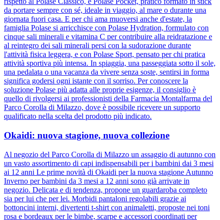
rispetto al Polase Classico, e Polase Pocket, pratico formato in stick
da portare sempre con sé, ideale in viaggio, al mare o durante una
giornata fuori casa. E per chi ama muoversi anche d'estate, la
famiglia Polase si arricchisce con Polase Hydration, formulato con
cinque sali minerali e vitamina C per contribuire alla reidratazione e
al reintegro dei sali minerali persi con la sudorazione durante
l'attività fisica leggera, e con Polase Sport, pensato per chi pratica
attività sportiva più intensa. In spiaggia, una passeggiata sotto il sole,
una pedalata o una vacanza da vivere senza soste, sentirsi in forma
significa godersi ogni istante con il sorriso. Per conoscere la
soluzione Polase più adatta alle proprie esigenze, il consiglio è
quello di rivolgersi ai professionisti della Farmacia Montalfarma del
Parco Corolla di Milazzo, dove è possibile ricevere un supporto
qualificato nella scelta del prodotto più indicato.
Okaidi: nuova stagione, nuova collezione
Al negozio del Parco Corolla di Milazzo un assaggio di autunno con
un vasto assortimento di capi indispensabili per i bambini dai 3 mesi
ai 12 anni Le prime novità di Okaidi per la nuova stagione Autunno
Inverno per bambini da 3 mesi a 12 anni sono già arrivate in
negozio. Delicata e di tendenza, propone un guardaroba completo
sia per lui che per lei. Morbidi pantaloni regolabili grazie ai
bottoncini interni, divertenti t-shirt con animaletti, proposte nei toni
rosa e bordeaux per le bimbe, scarpe e accessori coordinati per