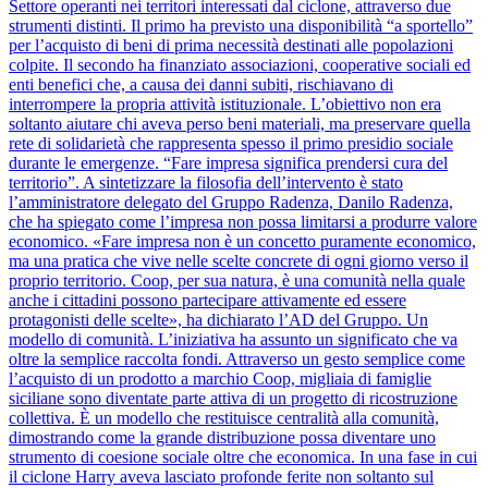
Settore operanti nei territori interessati dal ciclone, attraverso due
strumenti distinti. Il primo ha previsto una disponibilità “a sportello”
per l’acquisto di beni di prima necessità destinati alle popolazioni
colpite. Il secondo ha finanziato associazioni, cooperative sociali ed
enti benefici che, a causa dei danni subiti, rischiavano di
interrompere la propria attività istituzionale. L’obiettivo non era
soltanto aiutare chi aveva perso beni materiali, ma preservare quella
rete di solidarietà che rappresenta spesso il primo presidio sociale
durante le emergenze. “Fare impresa significa prendersi cura del
territorio”. A sintetizzare la filosofia dell’intervento è stato
l’amministratore delegato del Gruppo Radenza, Danilo Radenza,
che ha spiegato come l’impresa non possa limitarsi a produrre valore
economico. «Fare impresa non è un concetto puramente economico,
ma una pratica che vive nelle scelte concrete di ogni giorno verso il
proprio territorio. Coop, per sua natura, è una comunità nella quale
anche i cittadini possono partecipare attivamente ed essere
protagonisti delle scelte», ha dichiarato l’AD del Gruppo. Un
modello di comunità. L’iniziativa ha assunto un significato che va
oltre la semplice raccolta fondi. Attraverso un gesto semplice come
l’acquisto di un prodotto a marchio Coop, migliaia di famiglie
siciliane sono diventate parte attiva di un progetto di ricostruzione
collettiva. È un modello che restituisce centralità alla comunità,
dimostrando come la grande distribuzione possa diventare uno
strumento di coesione sociale oltre che economica. In una fase in cui
il ciclone Harry aveva lasciato profonde ferite non soltanto sul