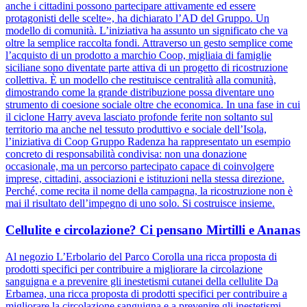
anche i cittadini possono partecipare attivamente ed essere
protagonisti delle scelte», ha dichiarato l’AD del Gruppo. Un
modello di comunità. L’iniziativa ha assunto un significato che va
oltre la semplice raccolta fondi. Attraverso un gesto semplice come
l’acquisto di un prodotto a marchio Coop, migliaia di famiglie
siciliane sono diventate parte attiva di un progetto di ricostruzione
collettiva. È un modello che restituisce centralità alla comunità,
dimostrando come la grande distribuzione possa diventare uno
strumento di coesione sociale oltre che economica. In una fase in cui
il ciclone Harry aveva lasciato profonde ferite non soltanto sul
territorio ma anche nel tessuto produttivo e sociale dell’Isola,
l’iniziativa di Coop Gruppo Radenza ha rappresentato un esempio
concreto di responsabilità condivisa: non una donazione
occasionale, ma un percorso partecipato capace di coinvolgere
imprese, cittadini, associazioni e istituzioni nella stessa direzione.
Perché, come recita il nome della campagna, la ricostruzione non è
mai il risultato dell’impegno di uno solo. Si costruisce insieme.
Cellulite e circolazione? Ci pensano Mirtilli e Ananas
Al negozio L’Erbolario del Parco Corolla una ricca proposta di
prodotti specifici per contribuire a migliorare la circolazione
sanguigna e a prevenire gli inestetismi cutanei della cellulite Da
Erbamea, una ricca proposta di prodotti specifici per contribuire a
migliorare la circolazione sanguigna e a prevenire gli inestetismi