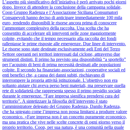
L’aspetto più significativo dell’iniziativa è però arrivato pochi giorni
dopo. Invece di attendere la conclusione della campagna solidale,
Coop Gruppo Radenza e l’Associazione Siciliana Consumatori
Consapevoli hanno deciso di anticipare immediatamente 100 mila
euro, rendendo disponibili le risorse ancora prima di conoscere
l’ammontare complessivo della raccolta. Una scelta che ha
consentito di accelerare gli interventi nelle zone maggiormente
colpite, evitando che il tempo necessario alla raccolta dei fondi
rallentasse le prime risposte alle emergenze. Due linee di intervento.
Le risorse sono state destinate esclusivamente agli Enti del Terzo
Settore operanti nei territori interessati dal ciclone, attraverso due
strumenti distinti. Il primo ha previsto una disponibilità “a sportello”
per l’acquisto di beni di prima necessità destinati alle popolazioni
colpite. Il secondo ha finanziato associazioni, cooperative sociali ed
enti benefici che, a causa dei danni subiti, rischiavano di
interrompere la propria attività istituzionale. L’obiettivo non era
soltanto aiutare chi aveva perso beni materiali, ma preservare quella
rete di solidarietà che rappresenta spesso il primo presidio sociale
durante le emergenze. “Fare impresa significa prendersi cura del
territorio”. A sintetizzare la filosofia dell’intervento è stato
l’amministratore delegato del Gruppo Radenza, Danilo Radenza,
che ha spiegato come l’impresa non possa limitarsi a produrre valore
economico. «Fare impresa non è un concetto puramente economico,
ma una pratica che vive nelle scelte concrete di ogni giorno verso il
proprio territorio. Coop, per sua natura, è una comunità nella quale