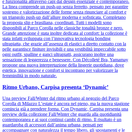
e funzionalità attraverso capi dal design essenziale e contemporaneo.
La linea comprende un push-up senza ferretto, pensato per garantire
sostegno e valorizzazione delle forme senza rinunciare al comfort e
un triangolo push-up dall’allure moderna e sofisticata. Completano
la proposta slip e brasiliana, coordinati. Tutti i modelli sono
disponibili al Parco Corolla nelle classiche tonalità bronze e nero.
Grande attenzione è stata inoltre dedicata al comfort: la collezione è
stata infatti sviluppata con l’innovativa tecnologia bonding
ultrapiatta, che grazie all’assenza di elastici a diretto contatto con la
pelle garantisce finiture invisibili e una vestibilità impeccabile sotto
ogni outfit, spalline e ganci ultrapiatti, assicurano inoltre una
sensazione di leggerezza e benessere. Con Décolleté Bra, Yamamay
propone una nuova interpretazione della lingerie quotidiana, dove
estetica, innovazione e comfort si incontrano per valorizzare la
femminilità in modo naturale.
Ritmo Urbano, Carpisa presenta ‘Dynamic’
Una preview Fall/Winter dal ritmo urbano al negozio del Parco
Corolla di Milazzo L’estate è ancora nel pieno, ma la nuova stagione
comincia già a prendere forma. Con Dynamic, Carpisa presenta una
preview della collezione Fall/Winter che guarda alla quotidianità
contemporanea e ai suoi continui cambi di ritmo. Il risultato è un
guardaroba di accessori dall’anima urbana, pensati per
accompagnare con naturalezza il tempo libero, gli spostamenti e le