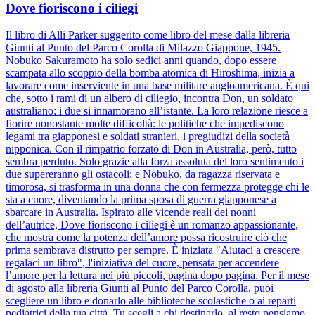
Dove fioriscono i ciliegi
Il libro di Alli Parker suggerito come libro del mese dalla libreria
Giunti al Punto del Parco Corolla di Milazzo Giappone, 1945.
Nobuko Sakuramoto ha solo sedici anni quando, dopo essere
scampata allo scoppio della bomba atomica di Hiroshima, inizia a
lavorare come inserviente in una base militare angloamericana. È qui
che, sotto i rami di un albero di ciliegio, incontra Don, un soldato
australiano: i due si innamorano all’istante. La loro relazione riesce a
fiorire nonostante molte difficoltà: le politiche che impediscono
legami tra giapponesi e soldati stranieri, i pregiudizi della società
nipponica. Con il rimpatrio forzato di Don in Australia, però, tutto
sembra perduto. Solo grazie alla forza assoluta del loro sentimento i
due supereranno gli ostacoli; e Nobuko, da ragazza riservata e
timorosa, si trasforma in una donna che con fermezza protegge chi le
sta a cuore, diventando la prima sposa di guerra giapponese a
sbarcare in Australia. Ispirato alle vicende reali dei nonni
dell’autrice, Dove fioriscono i ciliegi è un romanzo appassionante,
che mostra come la potenza dell’amore possa ricostruire ciò che
prima sembrava distrutto per sempre. È iniziata "Aiutaci a crescere
regalaci un libro", l'iniziativa del cuore, pensata per accendere
l’amore per la lettura nei più piccoli, pagina dopo pagina. Per il mese
di agosto alla libreria Giunti al Punto del Parco Corolla, puoi
scegliere un libro e donarlo alle biblioteche scolastiche o ai reparti
pediatrici della tua città. Tu scegli a chi destinarlo, al resto pensiamo