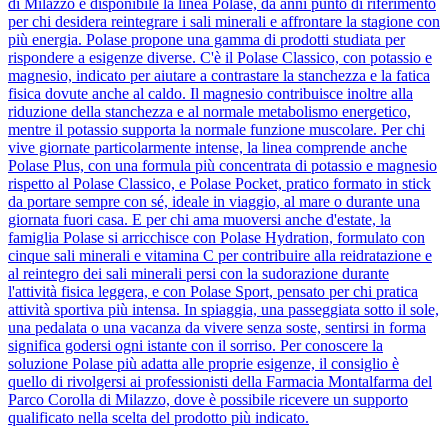
di Milazzo è disponibile la linea Polase, da anni punto di riferimento
per chi desidera reintegrare i sali minerali e affrontare la stagione con
più energia. Polase propone una gamma di prodotti studiata per
rispondere a esigenze diverse. C'è il Polase Classico, con potassio e
magnesio, indicato per aiutare a contrastare la stanchezza e la fatica
fisica dovute anche al caldo. Il magnesio contribuisce inoltre alla
riduzione della stanchezza e al normale metabolismo energetico,
mentre il potassio supporta la normale funzione muscolare. Per chi
vive giornate particolarmente intense, la linea comprende anche
Polase Plus, con una formula più concentrata di potassio e magnesio
rispetto al Polase Classico, e Polase Pocket, pratico formato in stick
da portare sempre con sé, ideale in viaggio, al mare o durante una
giornata fuori casa. E per chi ama muoversi anche d'estate, la
famiglia Polase si arricchisce con Polase Hydration, formulato con
cinque sali minerali e vitamina C per contribuire alla reidratazione e
al reintegro dei sali minerali persi con la sudorazione durante
l'attività fisica leggera, e con Polase Sport, pensato per chi pratica
attività sportiva più intensa. In spiaggia, una passeggiata sotto il sole,
una pedalata o una vacanza da vivere senza soste, sentirsi in forma
significa godersi ogni istante con il sorriso. Per conoscere la
soluzione Polase più adatta alle proprie esigenze, il consiglio è
quello di rivolgersi ai professionisti della Farmacia Montalfarma del
Parco Corolla di Milazzo, dove è possibile ricevere un supporto
qualificato nella scelta del prodotto più indicato.