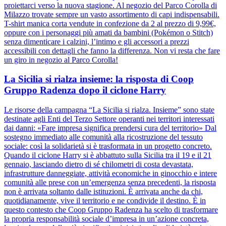
proiettarci verso la nuova stagione. Al negozio del Parco Corolla di
Milazzo trovate sempre un vasto assortimento di capi indispensabili.
T-shirt manica corta vendute in confezione da 2 al prezzo di 9,99€,
oppure con i personaggi più amati da bambini (Pokémon o Stitch)
senza dimenticare i calzini, l’intimo e gli accessori a prezzi
accessibili con dettagli che fanno la differenza. Non vi resta che fare
un giro in negozio al Parco Corolla!
La Sicilia si rialza insieme: la risposta di Coop
Gruppo Radenza dopo il ciclone Harry
Le risorse della campagna “La Sicilia si rialza. Insieme” sono state
destinate agli Enti del Terzo Settore operanti nei territori interessati
dai danni: «Fare impresa significa prendersi cura del territorio» Dal
sostegno immediato alle comunità alla ricostruzione del tessuto
sociale: così la solidarietà si è trasformata in un progetto concreto.
Quando il ciclone Harry si è abbattuto sulla Sicilia tra il 19 e il 21
gennaio, lasciando dietro di sé chilometri di costa devastata,
infrastrutture danneggiate, attività economiche in ginocchio e intere
comunità alle prese con un’emergenza senza precedenti, la risposta
non è arrivata soltanto dalle istituzioni. È arrivata anche da chi,
quotidianamente, vive il territorio e ne condivide il destino. È in
questo contesto che Coop Gruppo Radenza ha scelto di trasformare
la propria responsabilità sociale d’impresa in un’azione concreta,