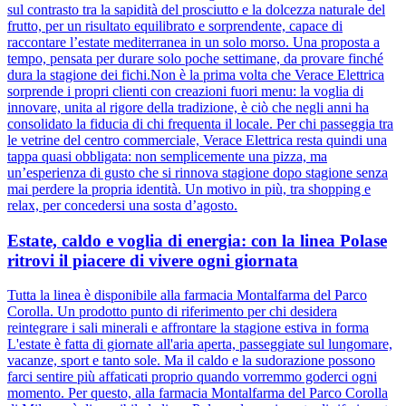
sul contrasto tra la sapidità del prosciutto e la dolcezza naturale del
frutto, per un risultato equilibrato e sorprendente, capace di
raccontare l’estate mediterranea in un solo morso. Una proposta a
tempo, pensata per durare solo poche settimane, da provare finché
dura la stagione dei fichi.Non è la prima volta che Verace Elettrica
sorprende i propri clienti con creazioni fuori menu: la voglia di
innovare, unita al rigore della tradizione, è ciò che negli anni ha
consolidato la fiducia di chi frequenta il locale. Per chi passeggia tra
le vetrine del centro commerciale, Verace Elettrica resta quindi una
tappa quasi obbligata: non semplicemente una pizza, ma
un’esperienza di gusto che si rinnova stagione dopo stagione senza
mai perdere la propria identità. Un motivo in più, tra shopping e
relax, per concedersi una sosta d’agosto.
Estate, caldo e voglia di energia: con la linea Polase
ritrovi il piacere di vivere ogni giornata
Tutta la linea è disponibile alla farmacia Montalfarma del Parco
Corolla. Un prodotto punto di riferimento per chi desidera
reintegrare i sali minerali e affrontare la stagione estiva in forma
L'estate è fatta di giornate all'aria aperta, passeggiate sul lungomare,
vacanze, sport e tanto sole. Ma il caldo e la sudorazione possono
farci sentire più affaticati proprio quando vorremmo goderci ogni
momento. Per questo, alla farmacia Montalfarma del Parco Corolla