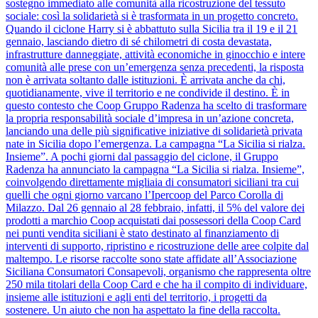
sostegno immediato alle comunità alla ricostruzione del tessuto
sociale: così la solidarietà si è trasformata in un progetto concreto.
Quando il ciclone Harry si è abbattuto sulla Sicilia tra il 19 e il 21
gennaio, lasciando dietro di sé chilometri di costa devastata,
infrastrutture danneggiate, attività economiche in ginocchio e intere
comunità alle prese con un’emergenza senza precedenti, la risposta
non è arrivata soltanto dalle istituzioni. È arrivata anche da chi,
quotidianamente, vive il territorio e ne condivide il destino. È in
questo contesto che Coop Gruppo Radenza ha scelto di trasformare
la propria responsabilità sociale d’impresa in un’azione concreta,
lanciando una delle più significative iniziative di solidarietà privata
nate in Sicilia dopo l’emergenza. La campagna “La Sicilia si rialza.
Insieme”. A pochi giorni dal passaggio del ciclone, il Gruppo
Radenza ha annunciato la campagna “La Sicilia si rialza. Insieme”,
coinvolgendo direttamente migliaia di consumatori siciliani tra cui
quelli che ogni giorno varcano l’Ipercoop del Parco Corolla di
Milazzo. Dal 26 gennaio al 28 febbraio, infatti, il 5% del valore dei
prodotti a marchio Coop acquistati dai possessori della Coop Card
nei punti vendita siciliani è stato destinato al finanziamento di
interventi di supporto, ripristino e ricostruzione delle aree colpite dal
maltempo. Le risorse raccolte sono state affidate all’Associazione
Siciliana Consumatori Consapevoli, organismo che rappresenta oltre
250 mila titolari della Coop Card e che ha il compito di individuare,
insieme alle istituzioni e agli enti del territorio, i progetti da
sostenere. Un aiuto che non ha aspettato la fine della raccolta.