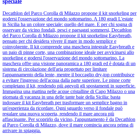
speciale
Decathlon del Parco Corolla di Milazzo propone il kit snorkeling per
godersi l'osservazione del mondo sottomarino. A 180 gradi L'estate
in Sicilia ha un colore speciale: quello del mare. E per chi sogna di
osservare da vicino fondali, pesci e paesaggi sommersi, Decathlon
del Parco Corolla di Milazzo propone il kit snorkeling Easybreath,
pensato per chi desidera vivere il mare in modo semplice e
coinvolgente. Il kit comprende una maschera integrale Easybreath e
un paio di pinne corte, una combinazione ideale per avvicinarsi allo
snorkeling e godersi l'osservazione del mondo sottomarino. La
maschera offre una visione panoramica a 180 gradi ed è dotata di un
sistema di circolazione dell'aria progettato per limitare
l'appannamento della lente, mentre il boccaglio dry-top contribuisce
a evitare l'ingresso dell'acqua dalla parte superiore. Le pinne corte
completano il kit, rendendo più agevoli gli spostamenti in superficie.
Immagina una mattina nelle acque cristalline di Capo Milazzo o una
giornata di vacanza in una delle tante baie della Sicilia: basta
indossare il kit Easybreath per trasformare un semplice bagno in
un'esperienza da ricordare. Ogni sguardo verso il fondale può
regalare una nuova scoperta, rendendo il mare ancora più
affascinante. Per scoprirlo da vicino, l'appuntamento è da Decathlon
al Parco Corolla di Milazzo, dove il mare comincia ancora prima di
arrivare in spiaggia.