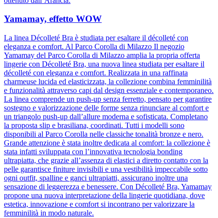
ottenuto dall’Arancia.
Yamamay, effetto WOW
La linea Décolleté Bra è studiata per esaltare il décolleté con
eleganza e comfort. Al Parco Corolla di Milazzo Il negozio
Yamamay del Parco Corolla di Milazzo amplia la propria offerta
lingerie con Décolleté Bra, una nuova linea studiata per esaltare il
décolleté con eleganza e comfort. Realizzata in una raffinata
charmeuse lucida ed elasticizzata, la collezione combina femminilità
e funzionalità attraverso capi dal design essenziale e contemporaneo.
La linea comprende un push-up senza ferretto, pensato per garantire
sostegno e valorizzazione delle forme senza rinunciare al comfort e
un triangolo push-up dall’allure moderna e sofisticata. Completano
la proposta slip e brasiliana, coordinati. Tutti i modelli sono
disponibili al Parco Corolla nelle classiche tonalità bronze e nero.
Grande attenzione è stata inoltre dedicata al comfort: la collezione è
stata infatti sviluppata con l’innovativa tecnologia bonding
ultrapiatta, che grazie all’assenza di elastici a diretto contatto con la
pelle garantisce finiture invisibili e una vestibilità impeccabile sotto
ogni outfit, spalline e ganci ultrapiatti, assicurano inoltre una
sensazione di leggerezza e benessere. Con Décolleté Bra, Yamamay
propone una nuova interpretazione della lingerie quotidiana, dove
estetica, innovazione e comfort si incontrano per valorizzare la
femminilità in modo naturale.