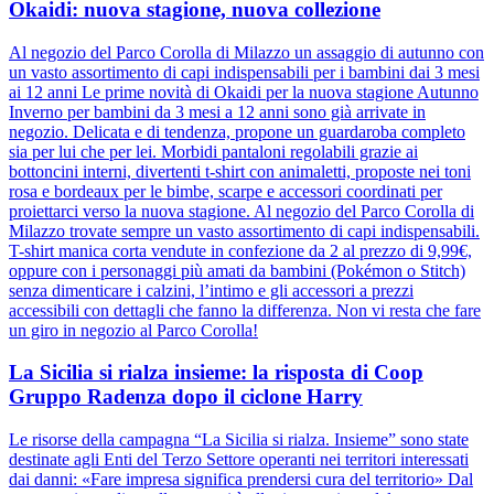
Okaidi: nuova stagione, nuova collezione
Al negozio del Parco Corolla di Milazzo un assaggio di autunno con
un vasto assortimento di capi indispensabili per i bambini dai 3 mesi
ai 12 anni Le prime novità di Okaidi per la nuova stagione Autunno
Inverno per bambini da 3 mesi a 12 anni sono già arrivate in
negozio. Delicata e di tendenza, propone un guardaroba completo
sia per lui che per lei. Morbidi pantaloni regolabili grazie ai
bottoncini interni, divertenti t-shirt con animaletti, proposte nei toni
rosa e bordeaux per le bimbe, scarpe e accessori coordinati per
proiettarci verso la nuova stagione. Al negozio del Parco Corolla di
Milazzo trovate sempre un vasto assortimento di capi indispensabili.
T-shirt manica corta vendute in confezione da 2 al prezzo di 9,99€,
oppure con i personaggi più amati da bambini (Pokémon o Stitch)
senza dimenticare i calzini, l’intimo e gli accessori a prezzi
accessibili con dettagli che fanno la differenza. Non vi resta che fare
un giro in negozio al Parco Corolla!
La Sicilia si rialza insieme: la risposta di Coop
Gruppo Radenza dopo il ciclone Harry
Le risorse della campagna “La Sicilia si rialza. Insieme” sono state
destinate agli Enti del Terzo Settore operanti nei territori interessati
dai danni: «Fare impresa significa prendersi cura del territorio» Dal