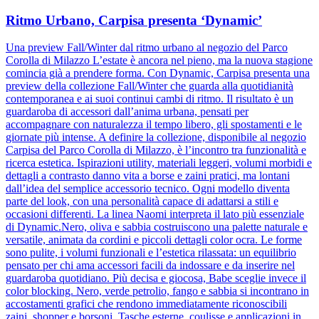
Ritmo Urbano, Carpisa presenta ‘Dynamic’
Una preview Fall/Winter dal ritmo urbano al negozio del Parco
Corolla di Milazzo L’estate è ancora nel pieno, ma la nuova stagione
comincia già a prendere forma. Con Dynamic, Carpisa presenta una
preview della collezione Fall/Winter che guarda alla quotidianità
contemporanea e ai suoi continui cambi di ritmo. Il risultato è un
guardaroba di accessori dall’anima urbana, pensati per
accompagnare con naturalezza il tempo libero, gli spostamenti e le
giornate più intense. A definire la collezione, disponibile al negozio
Carpisa del Parco Corolla di Milazzo, è l’incontro tra funzionalità e
ricerca estetica. Ispirazioni utility, materiali leggeri, volumi morbidi e
dettagli a contrasto danno vita a borse e zaini pratici, ma lontani
dall’idea del semplice accessorio tecnico. Ogni modello diventa
parte del look, con una personalità capace di adattarsi a stili e
occasioni differenti. La linea Naomi interpreta il lato più essenziale
di Dynamic.Nero, oliva e sabbia costruiscono una palette naturale e
versatile, animata da cordini e piccoli dettagli color ocra. Le forme
sono pulite, i volumi funzionali e l’estetica rilassata: un equilibrio
pensato per chi ama accessori facili da indossare e da inserire nel
guardaroba quotidiano. Più decisa e giocosa, Babe sceglie invece il
color blocking. Nero, verde petrolio, fango e sabbia si incontrano in
accostamenti grafici che rendono immediatamente riconoscibili
zaini, shopper e borsoni. Tasche esterne, coulisse e applicazioni in