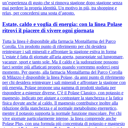
un’esperienza di gusto che si rinnova stagione dopo stagione senza
mai perdere la propria identità. Un motivo in più, tra shopping e
relax, per concedersi una sosta d’agosto.
Estate, caldo e voglia di energia: con la linea Polase
ritrovi il piacere di vivere ogni giornata
Tutta la linea è disponibile alla farmacia Montalfarma del Parco
Corolla. Un prodotto punto di riferimento per chi desidera
reintegrare i sali minerali e affrontare la stagione estiva in forma
L'estate è fatta di giornate all'aria aperta, passeggiate sul lungomare,
vacanze, sport e tanto sole. Ma il caldo e la sudorazione possono
farci sentire più affaticati proprio quando vorremmo goderci ogni
momento. Per questo, alla farmacia Montalfarma del Parco Corolla
di Milazzo è disponibile la linea Polase, da anni punto di riferimento
per chi desidera reintegrare i sali minerali e affrontare la stagione con
più energia. Polase propone una gamma di prodotti studiata per
rispondere a esigenze diverse. C'è il Polase Classico, con potassio e
magnesio, indicato per aiutare a contrastare la stanchezza e la fatica
fisica dovute anche al caldo. Il magnesio contribuisce inoltre alla
riduzione della stanchezza e al normale metabolismo energetico,
mentre il potassio supporta la normale funzione muscolare. Per chi
vive giornate particolarmente intense, la linea comprende anche
Polase Plus, con una formula più concentrata di potassio e magnesio