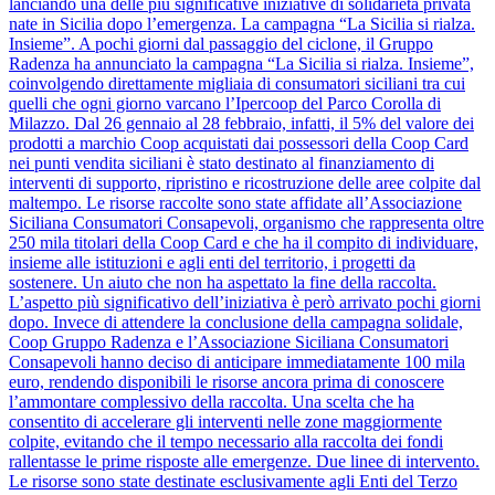
lanciando una delle più significative iniziative di solidarietà privata
nate in Sicilia dopo l’emergenza. La campagna “La Sicilia si rialza.
Insieme”. A pochi giorni dal passaggio del ciclone, il Gruppo
Radenza ha annunciato la campagna “La Sicilia si rialza. Insieme”,
coinvolgendo direttamente migliaia di consumatori siciliani tra cui
quelli che ogni giorno varcano l’Ipercoop del Parco Corolla di
Milazzo. Dal 26 gennaio al 28 febbraio, infatti, il 5% del valore dei
prodotti a marchio Coop acquistati dai possessori della Coop Card
nei punti vendita siciliani è stato destinato al finanziamento di
interventi di supporto, ripristino e ricostruzione delle aree colpite dal
maltempo. Le risorse raccolte sono state affidate all’Associazione
Siciliana Consumatori Consapevoli, organismo che rappresenta oltre
250 mila titolari della Coop Card e che ha il compito di individuare,
insieme alle istituzioni e agli enti del territorio, i progetti da
sostenere. Un aiuto che non ha aspettato la fine della raccolta.
L’aspetto più significativo dell’iniziativa è però arrivato pochi giorni
dopo. Invece di attendere la conclusione della campagna solidale,
Coop Gruppo Radenza e l’Associazione Siciliana Consumatori
Consapevoli hanno deciso di anticipare immediatamente 100 mila
euro, rendendo disponibili le risorse ancora prima di conoscere
l’ammontare complessivo della raccolta. Una scelta che ha
consentito di accelerare gli interventi nelle zone maggiormente
colpite, evitando che il tempo necessario alla raccolta dei fondi
rallentasse le prime risposte alle emergenze. Due linee di intervento.
Le risorse sono state destinate esclusivamente agli Enti del Terzo