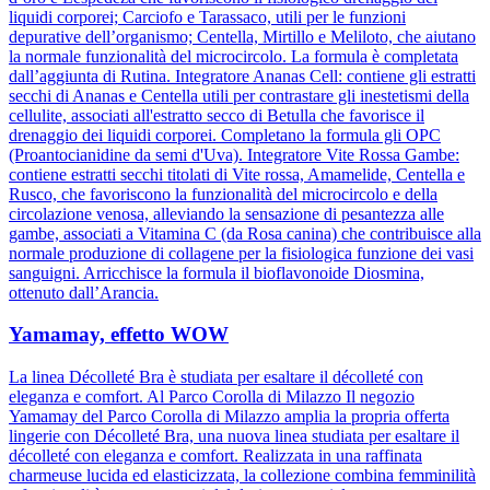
liquidi corporei; Carciofo e Tarassaco, utili per le funzioni
depurative dell’organismo; Centella, Mirtillo e Meliloto, che aiutano
la normale funzionalità del microcircolo. La formula è completata
dall’aggiunta di Rutina. Integratore Ananas Cell: contiene gli estratti
secchi di Ananas e Centella utili per contrastare gli inestetismi della
cellulite, associati all'estratto secco di Betulla che favorisce il
drenaggio dei liquidi corporei. Completano la formula gli OPC
(Proantocianidine da semi d'Uva). Integratore Vite Rossa Gambe:
contiene estratti secchi titolati di Vite rossa, Amamelide, Centella e
Rusco, che favoriscono la funzionalità del microcircolo e della
circolazione venosa, alleviando la sensazione di pesantezza alle
gambe, associati a Vitamina C (da Rosa canina) che contribuisce alla
normale produzione di collagene per la fisiologica funzione dei vasi
sanguigni. Arricchisce la formula il bioflavonoide Diosmina,
ottenuto dall’Arancia.
Yamamay, effetto WOW
La linea Décolleté Bra è studiata per esaltare il décolleté con
eleganza e comfort. Al Parco Corolla di Milazzo Il negozio
Yamamay del Parco Corolla di Milazzo amplia la propria offerta
lingerie con Décolleté Bra, una nuova linea studiata per esaltare il
décolleté con eleganza e comfort. Realizzata in una raffinata
charmeuse lucida ed elasticizzata, la collezione combina femminilità