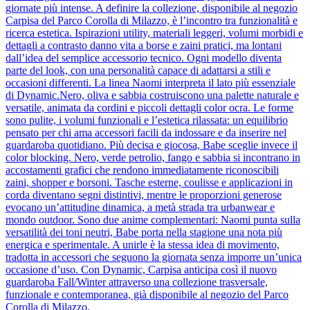
giornate più intense. A definire la collezione, disponibile al negozio
Carpisa del Parco Corolla di Milazzo, è l’incontro tra funzionalità e
ricerca estetica. Ispirazioni utility, materiali leggeri, volumi morbidi e
dettagli a contrasto danno vita a borse e zaini pratici, ma lontani
dall’idea del semplice accessorio tecnico. Ogni modello diventa
parte del look, con una personalità capace di adattarsi a stili e
occasioni differenti. La linea Naomi interpreta il lato più essenziale
di Dynamic.Nero, oliva e sabbia costruiscono una palette naturale e
versatile, animata da cordini e piccoli dettagli color ocra. Le forme
sono pulite, i volumi funzionali e l’estetica rilassata: un equilibrio
pensato per chi ama accessori facili da indossare e da inserire nel
guardaroba quotidiano. Più decisa e giocosa, Babe sceglie invece il
color blocking. Nero, verde petrolio, fango e sabbia si incontrano in
accostamenti grafici che rendono immediatamente riconoscibili
zaini, shopper e borsoni. Tasche esterne, coulisse e applicazioni in
corda diventano segni distintivi, mentre le proporzioni generose
evocano un’attitudine dinamica, a metà strada tra urbanwear e
mondo outdoor. Sono due anime complementari: Naomi punta sulla
versatilità dei toni neutri, Babe porta nella stagione una nota più
energica e sperimentale. A unirle è la stessa idea di movimento,
tradotta in accessori che seguono la giornata senza imporre un’unica
occasione d’uso. Con Dynamic, Carpisa anticipa così il nuovo
guardaroba Fall/Winter attraverso una collezione trasversale,
funzionale e contemporanea, già disponibile al negozio del Parco
Corolla di Milazzo.