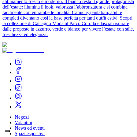
abbinamento fresco e moderno. Il bianco resta il grande protagonista
dell’estate: illumina il look, valorizza l’abbronzatura e si combina
facilmente con entrambe le tonalità. Camicie, pantaloni, abiti e
completi diventano così la base perfetta per tanti outfit estivi. Scopri
la collezione di Calcagno Moda al Parco Corolla e lasciati ispirare
dalle proposte in azzurro, verde e bianco per vivere l’estate con stile,
freschezza ed eleganza.
Negozi
Volantini
News ed eventi
Spazi espositivi