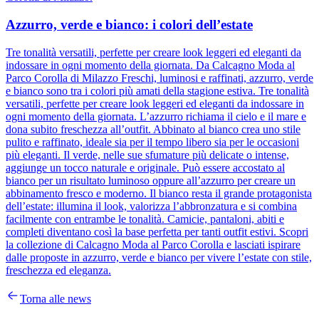
Azzurro, verde e bianco: i colori dell’estate
Tre tonalità versatili, perfette per creare look leggeri ed eleganti da
indossare in ogni momento della giornata. Da Calcagno Moda al
Parco Corolla di Milazzo Freschi, luminosi e raffinati, azzurro, verde
e bianco sono tra i colori più amati della stagione estiva. Tre tonalità
versatili, perfette per creare look leggeri ed eleganti da indossare in
ogni momento della giornata. L’azzurro richiama il cielo e il mare e
dona subito freschezza all’outfit. Abbinato al bianco crea uno stile
pulito e raffinato, ideale sia per il tempo libero sia per le occasioni
più eleganti. Il verde, nelle sue sfumature più delicate o intense,
aggiunge un tocco naturale e originale. Può essere accostato al
bianco per un risultato luminoso oppure all’azzurro per creare un
abbinamento fresco e moderno. Il bianco resta il grande protagonista
dell’estate: illumina il look, valorizza l’abbronzatura e si combina
facilmente con entrambe le tonalità. Camicie, pantaloni, abiti e
completi diventano così la base perfetta per tanti outfit estivi. Scopri
la collezione di Calcagno Moda al Parco Corolla e lasciati ispirare
dalle proposte in azzurro, verde e bianco per vivere l’estate con stile,
freschezza ed eleganza.
Torna alle news