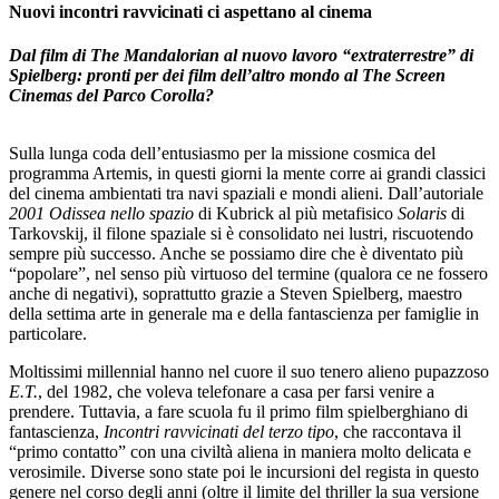
Nuovi incontri ravvicinati ci aspettano al cinema
Dal film di The Mandalorian al nuovo lavoro “extraterrestre” di
Spielberg: pronti per dei film dell’altro mondo al The Screen
Cinemas del Parco Corolla?
Sulla lunga coda dell’entusiasmo per la missione cosmica del
programma Artemis, in questi giorni la mente corre ai grandi classici
del cinema ambientati tra navi spaziali e mondi alieni. Dall’autoriale
2001 Odissea nello spazio
di Kubrick al più metafisico
Solaris
di
Tarkovskij, il filone spaziale si è consolidato nei lustri, riscuotendo
sempre più successo. Anche se possiamo dire che è diventato più
“popolare”, nel senso più virtuoso del termine (qualora ce ne fossero
anche di negativi), soprattutto grazie a Steven Spielberg, maestro
della settima arte in generale ma e della fantascienza per famiglie in
particolare.
Moltissimi millennial hanno nel cuore il suo tenero alieno pupazzoso
E.T.
, del 1982, che voleva telefonare a casa per farsi venire a
prendere. Tuttavia, a fare scuola fu il primo film spielberghiano di
fantascienza,
Incontri ravvicinati del terzo tipo
, che raccontava il
“primo contatto” con una civiltà aliena in maniera molto delicata e
verosimile. Diverse sono state poi le incursioni del regista in questo
genere nel corso degli anni (oltre il limite del thriller la sua versione