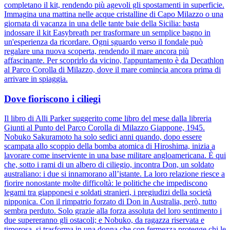
completano il kit, rendendo più agevoli gli spostamenti in superficie.
Immagina una mattina nelle acque cristalline di Capo Milazzo o una
giornata di vacanza in una delle tante baie della Sicilia: basta
indossare il kit Easybreath per trasformare un semplice bagno in
un'esperienza da ricordare. Ogni sguardo verso il fondale può
regalare una nuova scoperta, rendendo il mare ancora più
affascinante. Per scoprirlo da vicino, l'appuntamento è da Decathlon
al Parco Corolla di Milazzo, dove il mare comincia ancora prima di
arrivare in spiaggia.
Dove fioriscono i ciliegi
Il libro di Alli Parker suggerito come libro del mese dalla libreria
Giunti al Punto del Parco Corolla di Milazzo Giappone, 1945.
Nobuko Sakuramoto ha solo sedici anni quando, dopo essere
scampata allo scoppio della bomba atomica di Hiroshima, inizia a
lavorare come inserviente in una base militare angloamericana. È qui
che, sotto i rami di un albero di ciliegio, incontra Don, un soldato
australiano: i due si innamorano all’istante. La loro relazione riesce a
fiorire nonostante molte difficoltà: le politiche che impediscono
legami tra giapponesi e soldati stranieri, i pregiudizi della società
nipponica. Con il rimpatrio forzato di Don in Australia, però, tutto
sembra perduto. Solo grazie alla forza assoluta del loro sentimento i
due supereranno gli ostacoli; e Nobuko, da ragazza riservata e
timorosa, si trasforma in una donna che con fermezza protegge chi le