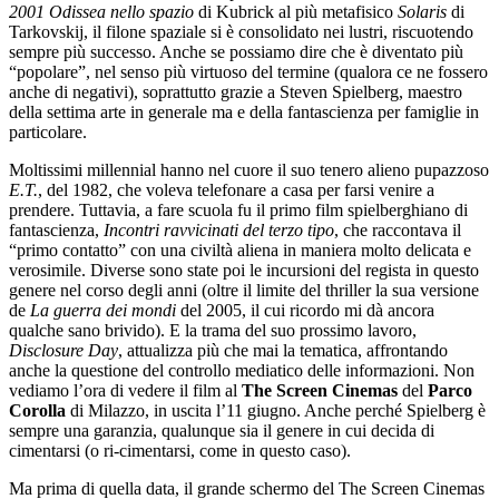
2001 Odissea nello spazio
di Kubrick al più metafisico
Solaris
di
Tarkovskij, il filone spaziale si è consolidato nei lustri, riscuotendo
sempre più successo. Anche se possiamo dire che è diventato più
“popolare”, nel senso più virtuoso del termine (qualora ce ne fossero
anche di negativi), soprattutto grazie a Steven Spielberg, maestro
della settima arte in generale ma e della fantascienza per famiglie in
particolare.
Moltissimi millennial hanno nel cuore il suo tenero alieno pupazzoso
E.T.
, del 1982, che voleva telefonare a casa per farsi venire a
prendere. Tuttavia, a fare scuola fu il primo film spielberghiano di
fantascienza,
Incontri ravvicinati del terzo tipo
, che raccontava il
“primo contatto” con una civiltà aliena in maniera molto delicata e
verosimile. Diverse sono state poi le incursioni del regista in questo
genere nel corso degli anni (oltre il limite del thriller la sua versione
de
La guerra dei mondi
del 2005, il cui ricordo mi dà ancora
qualche sano brivido). E la trama del suo prossimo lavoro,
Disclosure Day
, attualizza più che mai la tematica, affrontando
anche la questione del controllo mediatico delle informazioni. Non
vediamo l’ora di vedere il film al
The Screen Cinemas
del
Parco
Corolla
di Milazzo, in uscita l’11 giugno. Anche perché Spielberg è
sempre una garanzia, qualunque sia il genere in cui decida di
cimentarsi (o ri-cimentarsi, come in questo caso).
Ma prima di quella data, il grande schermo del The Screen Cinemas