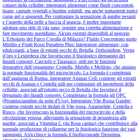
cutanei della cellulite: integratori alimentari come fluidi concentrati,
tisane, capsule vegetali o bustine solubili, ma anche trattamenti topici
come gel o unguenti. Per contrastare la sensazione di gambe pesanti
e l’aspetto della pelle a buccia d’arancia, è inoltre importante
adottare uno stile di vita sano, seguire una corretta alimentazione e
fare movimento quotidiano. Alcuni esempi disponibili al negozio
L’Erbolario del Parco Corolla di Milazzo? Fluido Concentrato gusto
Mirtillo e Frutti Rossi Puradren Plus: Integratore alimentare, con
edulcoranti, a base di estratti secchi di: Betulla, Orthosiphon, Verga
d’oro e Lespedeza che favoriscono il fisiologico drenaggio dei
liquidi corporei; Carciofo e Tarassaco, utili per le funzioni
depurative dell’organismo; Centella, Mirtillo e Meliloto, che aiutano
la normale funzionalità del microcircolo. La formula è completata
dall’aggiunta di Rutina. Integratore Ananas Cell: contiene gli estratti
secchi di Ananas e Centella utili per contrastare gli inestetismi della
cellulite, associati all'estratto secco di Betulla che favorisce il
drenaggio dei liquidi corporei. Completano la formula gli OPC
(Proantocianidine da semi d'Uva). Integratore Vite Rossa Gambe:
contiene estratti secchi titolati di Vite rossa, Amamelide, Centella e
Rusco, che favoriscono la funzionalità del microcircolo e della
circolazione venosa, alleviando la sensazione di pesantezza alle
gambe, associati a Vitamina C (da Rosa canina) che contribuisce alla
normale produzione di collagene per la fisiologica funzione dei vasi
sanguigni. Arricchisce la formula il bioflavonoide Diosmina,