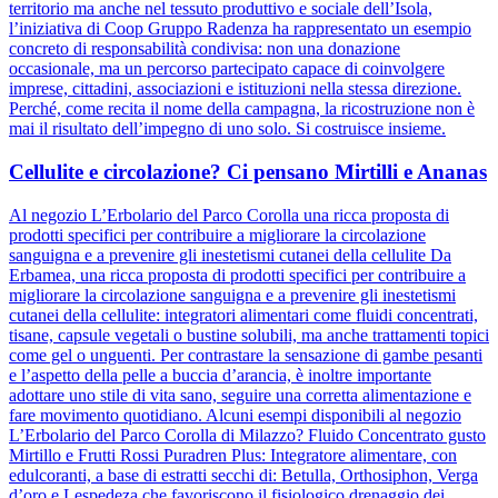
territorio ma anche nel tessuto produttivo e sociale dell’Isola,
l’iniziativa di Coop Gruppo Radenza ha rappresentato un esempio
concreto di responsabilità condivisa: non una donazione
occasionale, ma un percorso partecipato capace di coinvolgere
imprese, cittadini, associazioni e istituzioni nella stessa direzione.
Perché, come recita il nome della campagna, la ricostruzione non è
mai il risultato dell’impegno di uno solo. Si costruisce insieme.
Cellulite e circolazione? Ci pensano Mirtilli e Ananas
Al negozio L’Erbolario del Parco Corolla una ricca proposta di
prodotti specifici per contribuire a migliorare la circolazione
sanguigna e a prevenire gli inestetismi cutanei della cellulite Da
Erbamea, una ricca proposta di prodotti specifici per contribuire a
migliorare la circolazione sanguigna e a prevenire gli inestetismi
cutanei della cellulite: integratori alimentari come fluidi concentrati,
tisane, capsule vegetali o bustine solubili, ma anche trattamenti topici
come gel o unguenti. Per contrastare la sensazione di gambe pesanti
e l’aspetto della pelle a buccia d’arancia, è inoltre importante
adottare uno stile di vita sano, seguire una corretta alimentazione e
fare movimento quotidiano. Alcuni esempi disponibili al negozio
L’Erbolario del Parco Corolla di Milazzo? Fluido Concentrato gusto
Mirtillo e Frutti Rossi Puradren Plus: Integratore alimentare, con
edulcoranti, a base di estratti secchi di: Betulla, Orthosiphon, Verga
d’oro e Lespedeza che favoriscono il fisiologico drenaggio dei