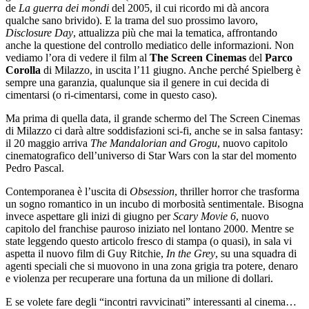
de
La guerra dei mondi
del 2005, il cui ricordo mi dà ancora
qualche sano brivido). E la trama del suo prossimo lavoro,
Disclosure Day
, attualizza più che mai la tematica, affrontando
anche la questione del controllo mediatico delle informazioni. Non
vediamo l’ora di vedere il film al
The Screen Cinemas
del
Parco
Corolla
di Milazzo, in uscita l’11 giugno. Anche perché Spielberg è
sempre una garanzia, qualunque sia il genere in cui decida di
cimentarsi (o ri-cimentarsi, come in questo caso).
Ma prima di quella data, il grande schermo del The Screen Cinemas
di Milazzo ci darà altre soddisfazioni sci-fi, anche se in salsa fantasy:
il 20 maggio arriva
The Mandalorian and Grogu
, nuovo capitolo
cinematografico dell’universo di Star Wars con la star del momento
Pedro Pascal.
Contemporanea è l’uscita di
Obsession
, thriller horror che trasforma
un sogno romantico in un incubo di morbosità sentimentale. Bisogna
invece aspettare gli inizi di giugno per
Scary Movie 6
, nuovo
capitolo del franchise pauroso iniziato nel lontano 2000. Mentre se
state leggendo questo articolo fresco di stampa (o quasi), in sala vi
aspetta il nuovo film di Guy Ritchie,
In the Grey
, su una squadra di
agenti speciali che si muovono in una zona grigia tra potere, denaro
e violenza per recuperare una fortuna da un milione di dollari.
E se volete fare degli “incontri ravvicinati” interessanti al cinema…