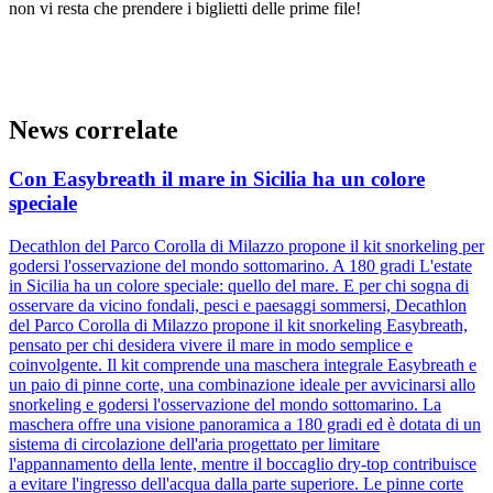
non vi resta che prendere i biglietti delle prime file!
News correlate
Con Easybreath il mare in Sicilia ha un colore
speciale
Decathlon del Parco Corolla di Milazzo propone il kit snorkeling per
godersi l'osservazione del mondo sottomarino. A 180 gradi L'estate
in Sicilia ha un colore speciale: quello del mare. E per chi sogna di
osservare da vicino fondali, pesci e paesaggi sommersi, Decathlon
del Parco Corolla di Milazzo propone il kit snorkeling Easybreath,
pensato per chi desidera vivere il mare in modo semplice e
coinvolgente. Il kit comprende una maschera integrale Easybreath e
un paio di pinne corte, una combinazione ideale per avvicinarsi allo
snorkeling e godersi l'osservazione del mondo sottomarino. La
maschera offre una visione panoramica a 180 gradi ed è dotata di un
sistema di circolazione dell'aria progettato per limitare
l'appannamento della lente, mentre il boccaglio dry-top contribuisce
a evitare l'ingresso dell'acqua dalla parte superiore. Le pinne corte