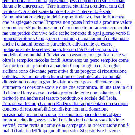
rete di solidarietà che rappresenta spesso il primo presidio sociale
durante le emergenze. “Fare impresa significa prendersi cura del
territorio”. A sintetizzare la filosofia dell’intervento è stato
l’amministratore delegato del Gruppo Radenza, Danilo Radenza,
che ha spiegato come l’impresa non possa limitarsi a produrre valore
economico. «Fare impresa non è un concetto puramente economico,
ma una pratica che vive nelle scelte concrete di ogni giorno verso il
proprio territorio. Coop, per sua natura, è una comunità nella quale
anche i cittadini possono partecipare attivamente ed essere
protagonisti delle scelte», ha dichiarato l’AD del Gruppo. Un
modello di comunità. L’iniziativa ha assunto un significato che va
oltre la semplice raccolta fondi. Attraverso un gesto semplice come
l’acquisto di un prodotto a marchio Coop, migliaia di famiglie
siciliane sono diventate parte attiva di un progetto di ricostruzione
collettiva. È un modello che restituisce centralità alla comunità,
dimostrando come la grande distribuzione possa diventare uno
strumento di coesione sociale oltre che economica. In una fase in cui
il ciclone Harry aveva lasciato profonde ferite non soltanto sul
territorio ma anche nel tessuto produttivo e sociale dell’Isola,
l’iniziativa di Coop Gruppo Radenza ha rappresentato un esempio
concreto di responsabilità condivisa: non una donazione
occasionale, ma un percorso partecipato capace di coinvolgere
imprese, cittadini, associazioni e istituzioni nella stessa direzione.
Perché, come recita il nome della campagna, la ricostruzione non è
mai il risultato dell’impegno di uno solo. Si costruisce insieme.