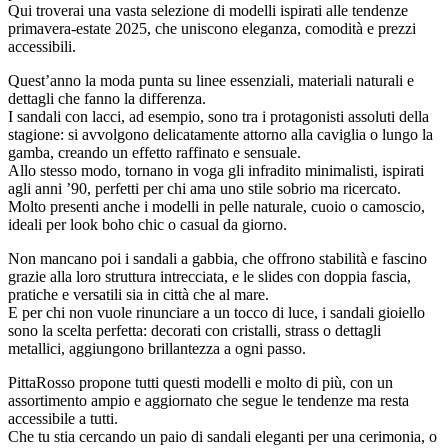
Qui troverai una vasta selezione di modelli ispirati alle tendenze
primavera-estate 2025, che uniscono eleganza, comodità e prezzi
accessibili.
Quest’anno la moda punta su linee essenziali, materiali naturali e
dettagli che fanno la differenza.
I sandali con lacci, ad esempio, sono tra i protagonisti assoluti della
stagione: si avvolgono delicatamente attorno alla caviglia o lungo la
gamba, creando un effetto raffinato e sensuale.
Allo stesso modo, tornano in voga gli infradito minimalisti, ispirati
agli anni ’90, perfetti per chi ama uno stile sobrio ma ricercato.
Molto presenti anche i modelli in pelle naturale, cuoio o camoscio,
ideali per look boho chic o casual da giorno.
Non mancano poi i sandali a gabbia, che offrono stabilità e fascino
grazie alla loro struttura intrecciata, e le slides con doppia fascia,
pratiche e versatili sia in città che al mare.
E per chi non vuole rinunciare a un tocco di luce, i sandali gioiello
sono la scelta perfetta: decorati con cristalli, strass o dettagli
metallici, aggiungono brillantezza a ogni passo.
PittaRosso propone tutti questi modelli e molto di più, con un
assortimento ampio e aggiornato che segue le tendenze ma resta
accessibile a tutti.
Che tu stia cercando un paio di sandali eleganti per una cerimonia, o