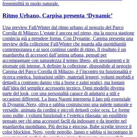
femminilità in modo naturale.
Ritmo Urbano, Carpisa presenta ‘Dynamic’
Una preview Fall/Winter dal ritmo urbano al negozio del Parco
Corolla di Milazzo L’estate è ancora nel pieno, ma la nuova stagione
comincia già a prendere forma. Con Dynamic, Carpisa presenta una
preview della collezione Fall/Winter che guarda alla quotidianità
contemporanea e ai suoi continui cambi di ritmo. Il risultato è un
guardaroba di accessori dall’anima urbana, pensati per
accompagnare con naturalezza il tempo libero, gli spostamenti e le
giornate più intense. A definire la collezione, disponibile al negozio
Carpisa del Parco Corolla di Milazzo, è l’incontro tra funzionalità e
ricerca estetica. Ispirazioni utility, materiali leggeri, volumi morbidi e
dettagli a contrasto danno vita a borse e zaini pratici, ma lontani
dall’idea del semplice accessorio tecnico. Ogni modello diventa
parte del look, con una personalità capace di adattarsi a stili e
occasioni differenti. La linea Naomi interpreta il lato più essenziale
di Dynamic.Nero, oliva e sabbia costruiscono una palette naturale e
versatile, animata da cordini e piccoli dettagli color ocra. Le forme
sono pulite, i volumi funzionali e l’estetica rilassata: un equilibrio
pensato per chi ama accessori facili da indossare e da inserire nel
guardaroba quotidiano. Più decisa e giocosa, Babe sceglie invece il
color blocking. Nero, verde petrolio, fango e sabbia si incontrano in