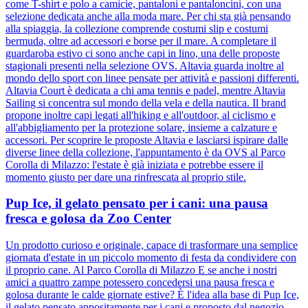
come T-shirt e polo a camicie, pantaloni e pantaloncini, con una
selezione dedicata anche alla moda mare. Per chi sta già pensando
alla spiaggia, la collezione comprende costumi slip e costumi
bermuda, oltre ad accessori e borse per il mare. A completare il
guardaroba estivo ci sono anche capi in lino, una delle proposte
stagionali presenti nella selezione OVS. Altavia guarda inoltre al
mondo dello sport con linee pensate per attività e passioni differenti.
Altavia Court è dedicata a chi ama tennis e padel, mentre Altavia
Sailing si concentra sul mondo della vela e della nautica. Il brand
propone inoltre capi legati all'hiking e all'outdoor, al ciclismo e
all'abbigliamento per la protezione solare, insieme a calzature e
accessori. Per scoprire le proposte Altavia e lasciarsi ispirare dalle
diverse linee della collezione, l'appuntamento è da OVS al Parco
Corolla di Milazzo: l'estate è già iniziata e potrebbe essere il
momento giusto per dare una rinfrescata al proprio stile.
Pup Ice, il gelato pensato per i cani: una pausa
fresca e golosa da Zoo Center
Un prodotto curioso e originale, capace di trasformare una semplice
giornata d'estate in un piccolo momento di festa da condividere con
il proprio cane. Al Parco Corolla di Milazzo E se anche i nostri
amici a quattro zampe potessero concedersi una pausa fresca e
golosa durante le calde giornate estive? È l'idea alla base di Pup Ice,
il gelato pensato appositamente per i cani e proposto dal negozio