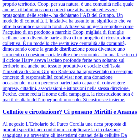
proprio territorio. Coop, per sua natura, è una comunità nella quale
anche i cittadini possono partecipare attivamente ed essere
protagonisti delle scelte», ha dichiarato l’AD del Gruppo. Un
modello di comunità. L’iniziativa ha assunto un significato che va
oltre la semplice raccolta fondi. Attraverso un gesto semplice come
l’acquisto di un prodotto a marchio Coop, migliaia di famiglie
siciliane sono diventate parte attiva di un progetto di ricostruzione
collettiva. È un modello che restituisce centralità alla comunità,
dimostrando come la grande distribuzione possa diventare uno
strumento di coesione sociale oltre che economica. In una fase in cui
il ciclone Harry aveva lasciato profonde ferite non soltanto sul
territorio ma anche nel tessuto produttivo e sociale dell’Isola,
l’iniziativa di Coop Gruppo Radenza ha rappresentato un esempio
concreto di responsabilità condivisa: non una donazione
occasionale, ma un percorso partecipato capace di coinvolgere
imprese, cittadini, associazioni e istituzioni nella stessa direzione.
Perché, come recita il nome della campagna, la ricostruzione non è
mai il risultato dell’impegno di uno solo. Si costruisce insieme.
Cellulite e circolazione? Ci pensano Mirtilli e Ananas
Al negozio L’Erbolario del Parco Corolla una ricca proposta di
prodotti specifici per contribuire a migliorare la circolazione
sanguigna e a prevenire gli inestetismi cutanei della cellulite Da