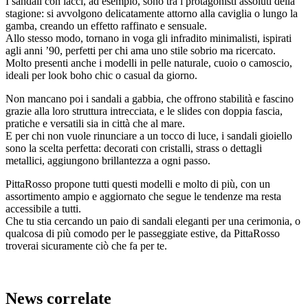
I sandali con lacci, ad esempio, sono tra i protagonisti assoluti della
stagione: si avvolgono delicatamente attorno alla caviglia o lungo la
gamba, creando un effetto raffinato e sensuale.
Allo stesso modo, tornano in voga gli infradito minimalisti, ispirati
agli anni ’90, perfetti per chi ama uno stile sobrio ma ricercato.
Molto presenti anche i modelli in pelle naturale, cuoio o camoscio,
ideali per look boho chic o casual da giorno.
Non mancano poi i sandali a gabbia, che offrono stabilità e fascino
grazie alla loro struttura intrecciata, e le slides con doppia fascia,
pratiche e versatili sia in città che al mare.
E per chi non vuole rinunciare a un tocco di luce, i sandali gioiello
sono la scelta perfetta: decorati con cristalli, strass o dettagli
metallici, aggiungono brillantezza a ogni passo.
PittaRosso propone tutti questi modelli e molto di più, con un
assortimento ampio e aggiornato che segue le tendenze ma resta
accessibile a tutti.
Che tu stia cercando un paio di sandali eleganti per una cerimonia, o
qualcosa di più comodo per le passeggiate estive, da PittaRosso
troverai sicuramente ciò che fa per te.
News correlate