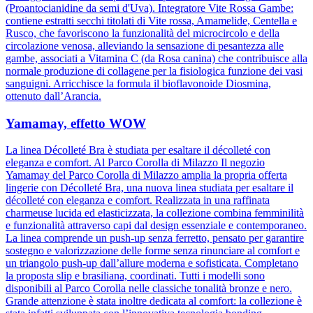
(Proantocianidine da semi d'Uva). Integratore Vite Rossa Gambe:
contiene estratti secchi titolati di Vite rossa, Amamelide, Centella e
Rusco, che favoriscono la funzionalità del microcircolo e della
circolazione venosa, alleviando la sensazione di pesantezza alle
gambe, associati a Vitamina C (da Rosa canina) che contribuisce alla
normale produzione di collagene per la fisiologica funzione dei vasi
sanguigni. Arricchisce la formula il bioflavonoide Diosmina,
ottenuto dall’Arancia.
Yamamay, effetto WOW
La linea Décolleté Bra è studiata per esaltare il décolleté con
eleganza e comfort. Al Parco Corolla di Milazzo Il negozio
Yamamay del Parco Corolla di Milazzo amplia la propria offerta
lingerie con Décolleté Bra, una nuova linea studiata per esaltare il
décolleté con eleganza e comfort. Realizzata in una raffinata
charmeuse lucida ed elasticizzata, la collezione combina femminilità
e funzionalità attraverso capi dal design essenziale e contemporaneo.
La linea comprende un push-up senza ferretto, pensato per garantire
sostegno e valorizzazione delle forme senza rinunciare al comfort e
un triangolo push-up dall’allure moderna e sofisticata. Completano
la proposta slip e brasiliana, coordinati. Tutti i modelli sono
disponibili al Parco Corolla nelle classiche tonalità bronze e nero.
Grande attenzione è stata inoltre dedicata al comfort: la collezione è