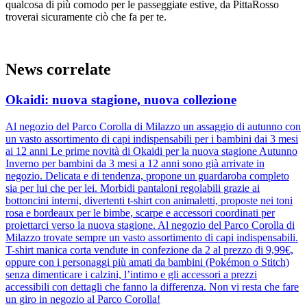
qualcosa di più comodo per le passeggiate estive, da PittaRosso
troverai sicuramente ciò che fa per te.
News correlate
Okaidi: nuova stagione, nuova collezione
Al negozio del Parco Corolla di Milazzo un assaggio di autunno con
un vasto assortimento di capi indispensabili per i bambini dai 3 mesi
ai 12 anni Le prime novità di Okaidi per la nuova stagione Autunno
Inverno per bambini da 3 mesi a 12 anni sono già arrivate in
negozio. Delicata e di tendenza, propone un guardaroba completo
sia per lui che per lei. Morbidi pantaloni regolabili grazie ai
bottoncini interni, divertenti t-shirt con animaletti, proposte nei toni
rosa e bordeaux per le bimbe, scarpe e accessori coordinati per
proiettarci verso la nuova stagione. Al negozio del Parco Corolla di
Milazzo trovate sempre un vasto assortimento di capi indispensabili.
T-shirt manica corta vendute in confezione da 2 al prezzo di 9,99€,
oppure con i personaggi più amati da bambini (Pokémon o Stitch)
senza dimenticare i calzini, l’intimo e gli accessori a prezzi
accessibili con dettagli che fanno la differenza. Non vi resta che fare
un giro in negozio al Parco Corolla!