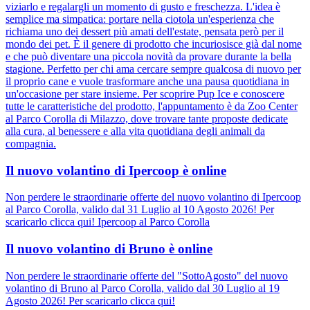
viziarlo e regalargli un momento di gusto e freschezza. L'idea è
semplice ma simpatica: portare nella ciotola un'esperienza che
richiama uno dei dessert più amati dell'estate, pensata però per il
mondo dei pet. È il genere di prodotto che incuriosisce già dal nome
e che può diventare una piccola novità da provare durante la bella
stagione. Perfetto per chi ama cercare sempre qualcosa di nuovo per
il proprio cane e vuole trasformare anche una pausa quotidiana in
un'occasione per stare insieme. Per scoprire Pup Ice e conoscere
tutte le caratteristiche del prodotto, l'appuntamento è da Zoo Center
al Parco Corolla di Milazzo, dove trovare tante proposte dedicate
alla cura, al benessere e alla vita quotidiana degli animali da
compagnia.
Il nuovo volantino di Ipercoop è online
Non perdere le straordinarie offerte del nuovo volantino di Ipercoop
al Parco Corolla, valido dal 31 Luglio al 10 Agosto 2026! Per
scaricarlo clicca qui! Ipercoop al Parco Corolla
Il nuovo volantino di Bruno è online
Non perdere le straordinarie offerte del "SottoAgosto" del nuovo
volantino di Bruno al Parco Corolla, valido dal 30 Luglio al 19
Agosto 2026! Per scaricarlo clicca qui!