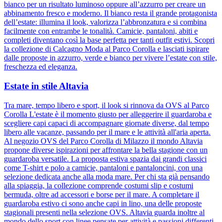
bianco per un risultato luminoso oppure all’azzurro per creare un
abbinamento fresco e moderno. Il bianco resta il grande protagonista
dell’estate: illumina il look, valorizza l’abbronzatura e si combina
facilmente con entrambe le tonalità. Camicie, pantaloni, abiti e
completi diventano così la base perfetta per tanti outfit estivi. Scopri
la collezione di Calcagno Moda al Parco Corolla e lasciati ispirare
dalle proposte in azzurro, verde e bianco per vivere l’estate con stile,
freschezza ed eleganza.
Estate in stile Altavia
Tra mare, tempo libero e sport, il look si rinnova da OVS al Parco
Corolla L'estate è il momento giusto per alleggerire il guardaroba e
scegliere capi capaci di accompagnare giornate diverse, dal tempo
libero alle vacanze, passando per il mare e le attività all'aria aperta.
Al negozio OVS del Parco Corolla di Milazzo il mondo Altavia
propone diverse ispirazioni per affrontare la bella stagione con un
guardaroba versatile. La proposta estiva spazia dai grandi classici
come T-shirt e polo a camicie, pantaloni e pantaloncini, con una
selezione dedicata anche alla moda mare. Per chi sta già pensando
alla spiaggia, la collezione comprende costumi slip e costumi
bermuda, oltre ad accessori e borse per il mare. A completare il
guardaroba estivo ci sono anche capi in lino, una delle proposte
stagionali presenti nella selezione OVS. Altavia guarda inoltre al
mondo dello sport con linee pensate per attività e passioni differenti.