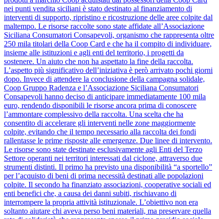
nei punti vendita siciliani è stato destinato al finanziamento di
interventi di supporto, ripristino e ricostruzione delle aree colpite dal
maltempo. Le risorse raccolte sono state affidate all’Associazione
Siciliana Consumatori Consapevoli, organismo che rappresenta oltre
250 mila titolari della Coop Card e che ha il compito di individuare,
insieme alle istituzioni e agli enti del territorio, i progetti da
sostenere. Un aiuto che non ha aspettato la fine della raccolta.
L’aspetto più significativo dell’iniziativa è però arrivato pochi giorni
dopo. Invece di attendere la conclusione della campagna solidale,
Coop Gruppo Radenza e l’Associazione Siciliana Consumatori
Consapevoli hanno deciso di anticipare immediatamente 100 mila
euro, rendendo disponibili le risorse ancora prima di conoscere
l’ammontare complessivo della raccolta. Una scelta che ha
consentito di accelerare gli interventi nelle zone maggiormente
colpite, evitando che il tempo necessario alla raccolta dei fondi
rallentasse le prime risposte alle emergenze. Due linee di intervento.
Le risorse sono state destinate esclusivamente agli Enti del Terzo
Settore operanti nei territori interessati dal ciclone, attraverso due
strumenti distinti. Il primo ha previsto una disponibilità “a sportello”
per l’acquisto di beni di prima necessità destinati alle popolazioni
colpite. Il secondo ha finanziato associazioni, cooperative sociali ed
enti benefici che, a causa dei danni subiti, rischiavano di
interrompere la propria attività istituzionale. L’obiettivo non era
soltanto aiutare chi aveva perso beni materiali, ma preservare quella