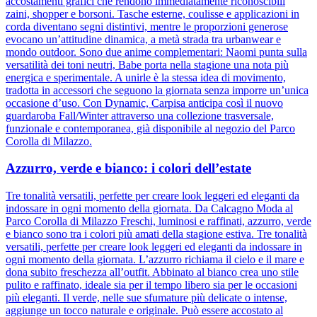
accostamenti grafici che rendono immediatamente riconoscibili
zaini, shopper e borsoni. Tasche esterne, coulisse e applicazioni in
corda diventano segni distintivi, mentre le proporzioni generose
evocano un’attitudine dinamica, a metà strada tra urbanwear e
mondo outdoor. Sono due anime complementari: Naomi punta sulla
versatilità dei toni neutri, Babe porta nella stagione una nota più
energica e sperimentale. A unirle è la stessa idea di movimento,
tradotta in accessori che seguono la giornata senza imporre un’unica
occasione d’uso. Con Dynamic, Carpisa anticipa così il nuovo
guardaroba Fall/Winter attraverso una collezione trasversale,
funzionale e contemporanea, già disponibile al negozio del Parco
Corolla di Milazzo.
Azzurro, verde e bianco: i colori dell’estate
Tre tonalità versatili, perfette per creare look leggeri ed eleganti da
indossare in ogni momento della giornata. Da Calcagno Moda al
Parco Corolla di Milazzo Freschi, luminosi e raffinati, azzurro, verde
e bianco sono tra i colori più amati della stagione estiva. Tre tonalità
versatili, perfette per creare look leggeri ed eleganti da indossare in
ogni momento della giornata. L’azzurro richiama il cielo e il mare e
dona subito freschezza all’outfit. Abbinato al bianco crea uno stile
pulito e raffinato, ideale sia per il tempo libero sia per le occasioni
più eleganti. Il verde, nelle sue sfumature più delicate o intense,
aggiunge un tocco naturale e originale. Può essere accostato al