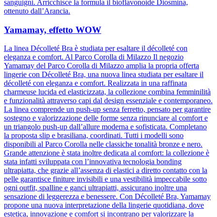
sanguigni. Arricchisce la formula il bioflavonoide Diosmina,
ottenuto dall’Arancia.
Yamamay, effetto WOW
La linea Décolleté Bra è studiata per esaltare il décolleté con
eleganza e comfort. Al Parco Corolla di Milazzo Il negozio
Yamamay del Parco Corolla di Milazzo amplia la propria offerta
lingerie con Décolleté Bra, una nuova linea studiata per esaltare il
décolleté con eleganza e comfort. Realizzata in una raffinata
charmeuse lucida ed elasticizzata, la collezione combina femminilità
e funzionalità attraverso capi dal design essenziale e contemporaneo.
La linea comprende un push-up senza ferretto, pensato per garantire
sostegno e valorizzazione delle forme senza rinunciare al comfort e
un triangolo push-up dall’allure moderna e sofisticata. Completano
la proposta slip e brasiliana, coordinati. Tutti i modelli sono
disponibili al Parco Corolla nelle classiche tonalità bronze e nero.
Grande attenzione è stata inoltre dedicata al comfort: la collezione è
stata infatti sviluppata con l’innovativa tecnologia bonding
ultrapiatta, che grazie all’assenza di elastici a diretto contatto con la
pelle garantisce finiture invisibili e una vestibilità impeccabile sotto
ogni outfit, spalline e ganci ultrapiatti, assicurano inoltre una
sensazione di leggerezza e benessere. Con Décolleté Bra, Yamamay
propone una nuova interpretazione della lingerie quotidiana, dove
estetica, innovazione e comfort si incontrano per valorizzare la