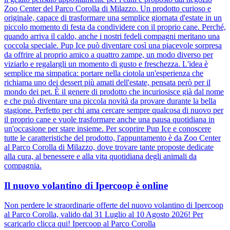
Zoo Center del Parco Corolla di Milazzo. Un prodotto curioso e
originale, capace di trasformare una semplice giornata d'estate in un
piccolo momento di festa da condividere con il proprio cane. Perché,
quando arriva il caldo, anche i nostri fedeli compagni meritano una
coccola speciale. Pup Ice può diventare così una piacevole sorpresa
da offrire al proprio amico a quattro zampe, un modo diverso per
viziarlo e regalargli un momento di gusto e freschezza. L'idea è
semplice ma simpatica: portare nella ciotola un'esperienza che
richiama uno dei dessert più amati dell'estate, pensata però per il
mondo dei pet. È il genere di prodotto che incuriosisce già dal nome
e che può diventare una piccola novità da provare durante la bella
stagione. Perfetto per chi ama cercare sempre qualcosa di nuovo per
il proprio cane e vuole trasformare anche una pausa quotidiana in
un'occasione per stare insieme. Per scoprire Pup Ice e conoscere
tutte le caratteristiche del prodotto, l'appuntamento è da Zoo Center
al Parco Corolla di Milazzo, dove trovare tante proposte dedicate
alla cura, al benessere e alla vita quotidiana degli animali da
compagnia.
Il nuovo volantino di Ipercoop è online
Non perdere le straordinarie offerte del nuovo volantino di Ipercoop
al Parco Corolla, valido dal 31 Luglio al 10 Agosto 2026! Per
scaricarlo clicca qui! Ipercoop al Parco Corolla