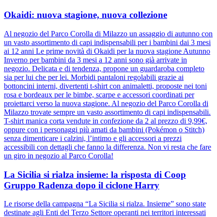
Okaidi: nuova stagione, nuova collezione
Al negozio del Parco Corolla di Milazzo un assaggio di autunno con
un vasto assortimento di capi indispensabili per i bambini dai 3 mesi
ai 12 anni Le prime novità di Okaidi per la nuova stagione Autunno
Inverno per bambini da 3 mesi a 12 anni sono già arrivate in
negozio. Delicata e di tendenza, propone un guardaroba completo
sia per lui che per lei. Morbidi pantaloni regolabili grazie ai
bottoncini interni, divertenti t-shirt con animaletti, proposte nei toni
rosa e bordeaux per le bimbe, scarpe e accessori coordinati per
proiettarci verso la nuova stagione. Al negozio del Parco Corolla di
Milazzo trovate sempre un vasto assortimento di capi indispensabili.
T-shirt manica corta vendute in confezione da 2 al prezzo di 9,99€,
oppure con i personaggi più amati da bambini (Pokémon o Stitch)
senza dimenticare i calzini, l’intimo e gli accessori a prezzi
accessibili con dettagli che fanno la differenza. Non vi resta che fare
un giro in negozio al Parco Corolla!
La Sicilia si rialza insieme: la risposta di Coop
Gruppo Radenza dopo il ciclone Harry
Le risorse della campagna “La Sicilia si rialza. Insieme” sono state
destinate agli Enti del Terzo Settore operanti nei territori interessati