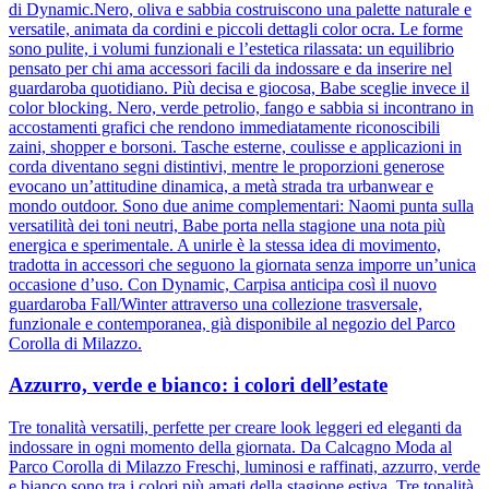
di Dynamic.Nero, oliva e sabbia costruiscono una palette naturale e
versatile, animata da cordini e piccoli dettagli color ocra. Le forme
sono pulite, i volumi funzionali e l’estetica rilassata: un equilibrio
pensato per chi ama accessori facili da indossare e da inserire nel
guardaroba quotidiano. Più decisa e giocosa, Babe sceglie invece il
color blocking. Nero, verde petrolio, fango e sabbia si incontrano in
accostamenti grafici che rendono immediatamente riconoscibili
zaini, shopper e borsoni. Tasche esterne, coulisse e applicazioni in
corda diventano segni distintivi, mentre le proporzioni generose
evocano un’attitudine dinamica, a metà strada tra urbanwear e
mondo outdoor. Sono due anime complementari: Naomi punta sulla
versatilità dei toni neutri, Babe porta nella stagione una nota più
energica e sperimentale. A unirle è la stessa idea di movimento,
tradotta in accessori che seguono la giornata senza imporre un’unica
occasione d’uso. Con Dynamic, Carpisa anticipa così il nuovo
guardaroba Fall/Winter attraverso una collezione trasversale,
funzionale e contemporanea, già disponibile al negozio del Parco
Corolla di Milazzo.
Azzurro, verde e bianco: i colori dell’estate
Tre tonalità versatili, perfette per creare look leggeri ed eleganti da
indossare in ogni momento della giornata. Da Calcagno Moda al
Parco Corolla di Milazzo Freschi, luminosi e raffinati, azzurro, verde
e bianco sono tra i colori più amati della stagione estiva. Tre tonalità