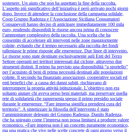
sostenere. Un aiuto che non ha aspettato la fine della raccolta.
L’aspetto più significativo dell’iniziativa è però arrivato pochi giorni
dopo. Invece di attendere la conclusione della campagna solidale,
Coop Gruppo Radenza e l’Associazione Siciliana Consumatori
Consapevoli hanno deciso di anticipare immediatamente 100 mila
euro, rendendo disponibili le risorse ancora prima di conoscere
l’ammontare complessivo della raccolta. Una scelta che ha
consentito di accelerare gli interventi nelle zone maggiormente
colpite, evitando che il tempo necessario alla raccolta dei fondi
rallentasse le prime risposte alle emergenze. Due linee di intervento.
Le risorse sono state destinate esclusivamente agli Enti del Terzo
Settore operanti nei territori interessati dal ciclone, attraverso due
strumenti distinti. Il primo ha previsto una disponibilità “a sportello”
per l’acquisto di beni di prima necessità destinati alle popolazioni
colpite. Il secondo ha finanziato associazioni, cooperative sociali ed
enti benefici che, a causa dei danni subiti, rischiavano di
interrompere la propria attività istituzionale. L’obiettivo non era
soltanto aiutare chi aveva perso beni materiali, ma preservare quella
rete di solidarietà che rappresenta spesso il primo presidio sociale
durante le emergenze. “Fare impresa significa prendersi cura del
territorio”. A sintetizzare la filosofia dell’intervento è stato
l’amministratore delegato del Gruppo Radenza, Danilo Radenza,
che ha spiegato come l’impresa non possa limitarsi a produrre valore
economico. «Fare impresa non è un concetto puramente economico,
ma una pratica che vive nelle scelte concrete di ogni giorno verso il