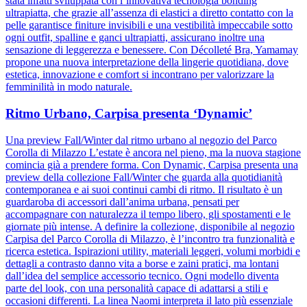
stata infatti sviluppata con l’innovativa tecnologia bonding
ultrapiatta, che grazie all’assenza di elastici a diretto contatto con la
pelle garantisce finiture invisibili e una vestibilità impeccabile sotto
ogni outfit, spalline e ganci ultrapiatti, assicurano inoltre una
sensazione di leggerezza e benessere. Con Décolleté Bra, Yamamay
propone una nuova interpretazione della lingerie quotidiana, dove
estetica, innovazione e comfort si incontrano per valorizzare la
femminilità in modo naturale.
Ritmo Urbano, Carpisa presenta ‘Dynamic’
Una preview Fall/Winter dal ritmo urbano al negozio del Parco
Corolla di Milazzo L’estate è ancora nel pieno, ma la nuova stagione
comincia già a prendere forma. Con Dynamic, Carpisa presenta una
preview della collezione Fall/Winter che guarda alla quotidianità
contemporanea e ai suoi continui cambi di ritmo. Il risultato è un
guardaroba di accessori dall’anima urbana, pensati per
accompagnare con naturalezza il tempo libero, gli spostamenti e le
giornate più intense. A definire la collezione, disponibile al negozio
Carpisa del Parco Corolla di Milazzo, è l’incontro tra funzionalità e
ricerca estetica. Ispirazioni utility, materiali leggeri, volumi morbidi e
dettagli a contrasto danno vita a borse e zaini pratici, ma lontani
dall’idea del semplice accessorio tecnico. Ogni modello diventa
parte del look, con una personalità capace di adattarsi a stili e
occasioni differenti. La linea Naomi interpreta il lato più essenziale