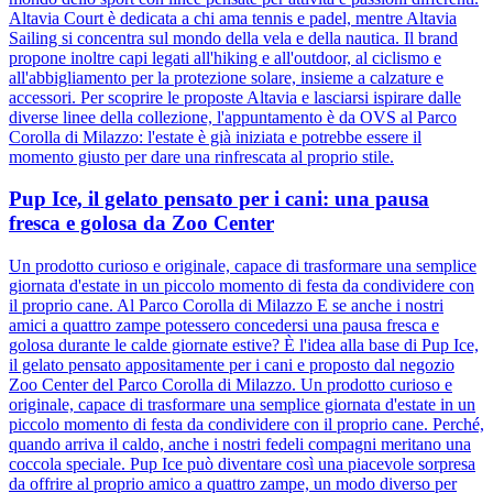
Altavia Court è dedicata a chi ama tennis e padel, mentre Altavia
Sailing si concentra sul mondo della vela e della nautica. Il brand
propone inoltre capi legati all'hiking e all'outdoor, al ciclismo e
all'abbigliamento per la protezione solare, insieme a calzature e
accessori. Per scoprire le proposte Altavia e lasciarsi ispirare dalle
diverse linee della collezione, l'appuntamento è da OVS al Parco
Corolla di Milazzo: l'estate è già iniziata e potrebbe essere il
momento giusto per dare una rinfrescata al proprio stile.
Pup Ice, il gelato pensato per i cani: una pausa
fresca e golosa da Zoo Center
Un prodotto curioso e originale, capace di trasformare una semplice
giornata d'estate in un piccolo momento di festa da condividere con
il proprio cane. Al Parco Corolla di Milazzo E se anche i nostri
amici a quattro zampe potessero concedersi una pausa fresca e
golosa durante le calde giornate estive? È l'idea alla base di Pup Ice,
il gelato pensato appositamente per i cani e proposto dal negozio
Zoo Center del Parco Corolla di Milazzo. Un prodotto curioso e
originale, capace di trasformare una semplice giornata d'estate in un
piccolo momento di festa da condividere con il proprio cane. Perché,
quando arriva il caldo, anche i nostri fedeli compagni meritano una
coccola speciale. Pup Ice può diventare così una piacevole sorpresa
da offrire al proprio amico a quattro zampe, un modo diverso per