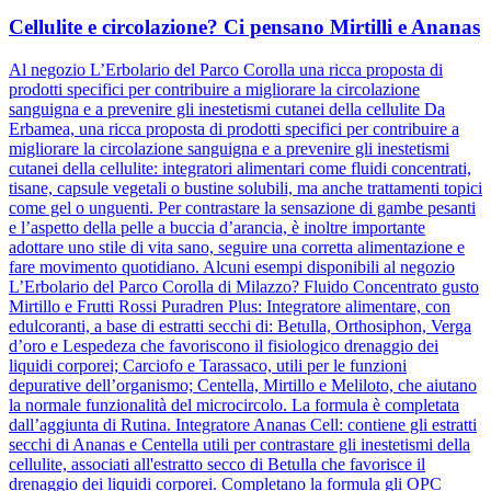
Cellulite e circolazione? Ci pensano Mirtilli e Ananas
Al negozio L’Erbolario del Parco Corolla una ricca proposta di
prodotti specifici per contribuire a migliorare la circolazione
sanguigna e a prevenire gli inestetismi cutanei della cellulite Da
Erbamea, una ricca proposta di prodotti specifici per contribuire a
migliorare la circolazione sanguigna e a prevenire gli inestetismi
cutanei della cellulite: integratori alimentari come fluidi concentrati,
tisane, capsule vegetali o bustine solubili, ma anche trattamenti topici
come gel o unguenti. Per contrastare la sensazione di gambe pesanti
e l’aspetto della pelle a buccia d’arancia, è inoltre importante
adottare uno stile di vita sano, seguire una corretta alimentazione e
fare movimento quotidiano. Alcuni esempi disponibili al negozio
L’Erbolario del Parco Corolla di Milazzo? Fluido Concentrato gusto
Mirtillo e Frutti Rossi Puradren Plus: Integratore alimentare, con
edulcoranti, a base di estratti secchi di: Betulla, Orthosiphon, Verga
d’oro e Lespedeza che favoriscono il fisiologico drenaggio dei
liquidi corporei; Carciofo e Tarassaco, utili per le funzioni
depurative dell’organismo; Centella, Mirtillo e Meliloto, che aiutano
la normale funzionalità del microcircolo. La formula è completata
dall’aggiunta di Rutina. Integratore Ananas Cell: contiene gli estratti
secchi di Ananas e Centella utili per contrastare gli inestetismi della
cellulite, associati all'estratto secco di Betulla che favorisce il
drenaggio dei liquidi corporei. Completano la formula gli OPC