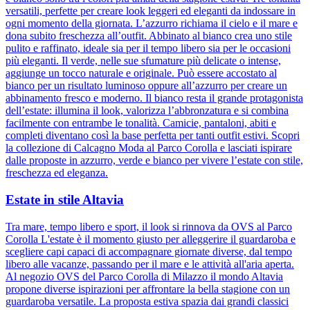
versatili, perfette per creare look leggeri ed eleganti da indossare in
ogni momento della giornata. L’azzurro richiama il cielo e il mare e
dona subito freschezza all’outfit. Abbinato al bianco crea uno stile
pulito e raffinato, ideale sia per il tempo libero sia per le occasioni
più eleganti. Il verde, nelle sue sfumature più delicate o intense,
aggiunge un tocco naturale e originale. Può essere accostato al
bianco per un risultato luminoso oppure all’azzurro per creare un
abbinamento fresco e moderno. Il bianco resta il grande protagonista
dell’estate: illumina il look, valorizza l’abbronzatura e si combina
facilmente con entrambe le tonalità. Camicie, pantaloni, abiti e
completi diventano così la base perfetta per tanti outfit estivi. Scopri
la collezione di Calcagno Moda al Parco Corolla e lasciati ispirare
dalle proposte in azzurro, verde e bianco per vivere l’estate con stile,
freschezza ed eleganza.
Estate in stile Altavia
Tra mare, tempo libero e sport, il look si rinnova da OVS al Parco
Corolla L'estate è il momento giusto per alleggerire il guardaroba e
scegliere capi capaci di accompagnare giornate diverse, dal tempo
libero alle vacanze, passando per il mare e le attività all'aria aperta.
Al negozio OVS del Parco Corolla di Milazzo il mondo Altavia
propone diverse ispirazioni per affrontare la bella stagione con un
guardaroba versatile. La proposta estiva spazia dai grandi classici