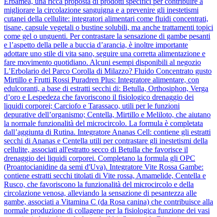
Erbamea, una ricca proposta di prodotti specifici per contribuire a
migliorare la circolazione sanguigna e a prevenire gli inestetismi
cutanei della cellulite: integratori alimentari come fluidi concentrati,
tisane, capsule vegetali o bustine solubili, ma anche trattamenti topici
come gel o unguenti. Per contrastare la sensazione di gambe pesanti
e l’aspetto della pelle a buccia d’arancia, è inoltre importante
adottare uno stile di vita sano, seguire una corretta alimentazione e
fare movimento quotidiano. Alcuni esempi disponibili al negozio
L’Erbolario del Parco Corolla di Milazzo? Fluido Concentrato gusto
Mirtillo e Frutti Rossi Puradren Plus: Integratore alimentare, con
edulcoranti, a base di estratti secchi di: Betulla, Orthosiphon, Verga
d’oro e Lespedeza che favoriscono il fisiologico drenaggio dei
liquidi corporei; Carciofo e Tarassaco, utili per le funzioni
depurative dell’organismo; Centella, Mirtillo e Meliloto, che aiutano
la normale funzionalità del microcircolo. La formula è completata
dall’aggiunta di Rutina. Integratore Ananas Cell: contiene gli estratti
secchi di Ananas e Centella utili per contrastare gli inestetismi della
cellulite, associati all'estratto secco di Betulla che favorisce il
drenaggio dei liquidi corporei. Completano la formula gli OPC
(Proantocianidine da semi d'Uva). Integratore Vite Rossa Gambe:
contiene estratti secchi titolati di Vite rossa, Amamelide, Centella e
Rusco, che favoriscono la funzionalità del microcircolo e della
circolazione venosa, alleviando la sensazione di pesantezza alle
gambe, associati a Vitamina C (da Rosa canina) che contribuisce alla
normale produzione di collagene per la fisiologica funzione dei vasi