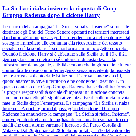
La Sicilia si rialza insieme: la risposta di Coop
Gruppo Radenza dopo il ciclone Harry
Le risorse della campagna “La Sicilia si rialza. Insieme” sono state
destinate agli Enti del Terzo Settore operanti nei territori interessati
dai danni: «Fare impresa significa prendersi cura del territorio» Dal
sostegno immediato alle comunità alla ricostruzione del tessuto
sociale: così la solidarietà si è trasformata in un progetto concreto.
Quando il ciclone Harry si è abbattuto sulla Sicilia tra il 19 e il 21
gennaio, lasciando dietro di sé chilometri di costa devastata,
infrastrutture danneggiate, attività economiche in ginocchio e intere
comunità alle prese con un’emergenza senza precedenti, la risposta
non è arrivata soltanto dalle istituzioni. È arrivata anche da chi,
quotidianamente, vive il territorio e ne condivide il destino. È in
questo contesto che Coop Gruppo Radenza ha scelto di trasformare
la propria responsabilità sociale d’impresa in un’azione concreta,
lanciando una delle più significative iniziative di solidarietà privata
nate in Sicilia dopo l’emergenza. La campagna “La Sicilia si rialza.
Insieme”. A pochi giorni dal passaggio del ciclone, il Gruppo
Radenza ha annunciato la campagna “La Sicilia si rialza. Insieme”,
coinvolgendo direttamente migliaia di consumatori siciliani tra cui
quelli che ogni giorno varcano l’Ipercoop del Parco Corolla di
Milazzo. Dal 26 gennaio al 28 febbraio, infatti, il 5% del valore dei
prodotti a marchio Coop acquistati dai possessori della Coop Card