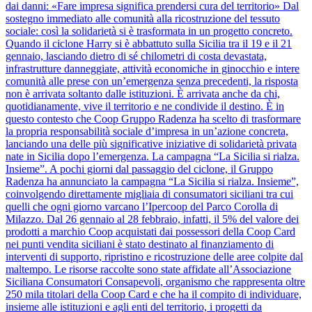
dai danni: «Fare impresa significa prendersi cura del territorio» Dal
sostegno immediato alle comunità alla ricostruzione del tessuto
sociale: così la solidarietà si è trasformata in un progetto concreto.
Quando il ciclone Harry si è abbattuto sulla Sicilia tra il 19 e il 21
gennaio, lasciando dietro di sé chilometri di costa devastata,
infrastrutture danneggiate, attività economiche in ginocchio e intere
comunità alle prese con un’emergenza senza precedenti, la risposta
non è arrivata soltanto dalle istituzioni. È arrivata anche da chi,
quotidianamente, vive il territorio e ne condivide il destino. È in
questo contesto che Coop Gruppo Radenza ha scelto di trasformare
la propria responsabilità sociale d’impresa in un’azione concreta,
lanciando una delle più significative iniziative di solidarietà privata
nate in Sicilia dopo l’emergenza. La campagna “La Sicilia si rialza.
Insieme”. A pochi giorni dal passaggio del ciclone, il Gruppo
Radenza ha annunciato la campagna “La Sicilia si rialza. Insieme”,
coinvolgendo direttamente migliaia di consumatori siciliani tra cui
quelli che ogni giorno varcano l’Ipercoop del Parco Corolla di
Milazzo. Dal 26 gennaio al 28 febbraio, infatti, il 5% del valore dei
prodotti a marchio Coop acquistati dai possessori della Coop Card
nei punti vendita siciliani è stato destinato al finanziamento di
interventi di supporto, ripristino e ricostruzione delle aree colpite dal
maltempo. Le risorse raccolte sono state affidate all’Associazione
Siciliana Consumatori Consapevoli, organismo che rappresenta oltre
250 mila titolari della Coop Card e che ha il compito di individuare,
insieme alle istituzioni e agli enti del territorio, i progetti da